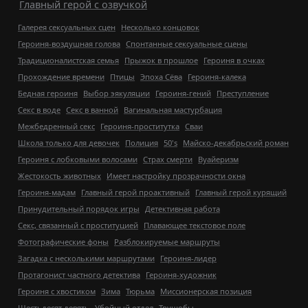
Главный герой с озвучкой
Галерея сексуальных сцен
Несколько концовок
Героиня-воздушная голова
Спонтанные сексуальные сцены
Традиционалистская семья
Прыжок в прошлое
Героиня в очках
Прохождение времени
Птицы
Эпоха Сёва
Героиня-калека
Бедная героиня
Выбор эякуляции
Героиня-гений
Преступление
Секс в воде
Секс в ванной
Вагинальная мастурбация
Межбедренный секс
Героиня-проститутка
Сваи
Школа только для девочек
Полиция
50's
Майско-декабрьский роман
Героиня с лобковыми волосами
Страх смерти
Вуайеризм
Жестокость животных
Имеет настройку прозрачности окна
Героиня-мадам
Главный герой проактивный
Главный герой курящий
Принудительный порядок игры
Детективная работа
Секс, связанный с проституцией
Плавающее текстовое поле
Фотографические фоны
Разблокируемые маршруты
Загадка с несколькими маршрутами
Героиня-лидер
Протагонист частного детектива
Героиня-художник
Героиня с хвостиком
Зима
Тюрьма
Миссионерская позиция
Шестьдесят девять
Убойный отдел
Трущобы