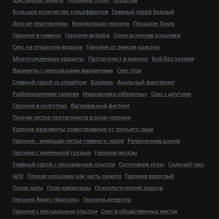
Большое количество спецэффектов
Главный герой бедный
Другие перспективы
Беловолосая героиня
Прошлое Токио
Героиня в кимоно
Героиня-актриса
Одна истинная концовка
Секс на открытом воздухе
Героиня со знаком красоты
Многочисленные кредиты
Протагонист в кимоно
Бой без оружия
Варианты с несколькими вариантами
Секс стоя
Главный герой со спрайтом
Бордель
Анальный фингеринг
Разблокируемая галерея
Маркировка избранных
Секс с другими
Героиня в колготках
Вагинальный фистинг
Полная сестра протагониста в роли героини
Краткие фрагменты повествования от третьего лица
Героиня - младшая сестра главного героя
Религиозная школа
Героиня с маленькой грудью
Героиня якудзы
Главный герой с сексуальным опытом
Окончание игры
Сидячий секс
ADV
Плохие концовки как часть сюжета
Героиня взрослый
Показ даты
Поза наездницы
Психологический хоррор
Героиня Ямато Надэсико
Героиня-дезертир
Героиня с сексуальным опытом
Секс в общественных местах