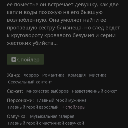
ее поместье он встречает девушку, как две
капли воды похожую на его бывшую
возлюбленную. Она умоляет найти ее
пропавшую сестру-близнеца, но след ведет
к круговороту кровавого безумия и серии
жестоких убийств...
Спойлер
Жанр:
Хоррор
Романтика
Комедия
Мистика
Сексуальный контент
Сюжет:
Множество выборов
Разветвленный сюжет
Персонажи:
Главный герой мужчина
Главный герой взрослый
+ спойлеры
Озвучка:
Музыкальная галерея
Главный герой с частичной озвучкой