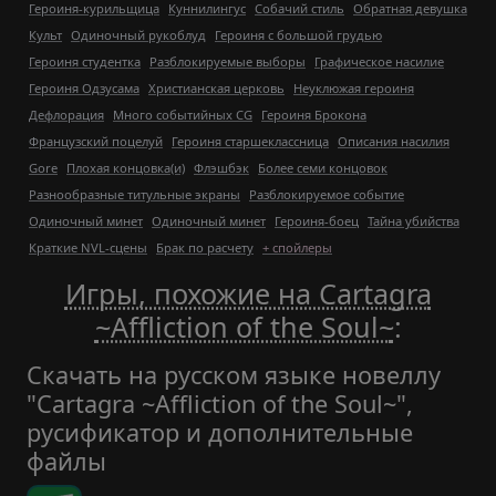
Героиня-курильщица
Куннилингус
Собачий стиль
Обратная девушка
Культ
Одиночный рукоблуд
Героиня с большой грудью
Героиня студентка
Разблокируемые выборы
Графическое насилие
Героиня Одзусама
Христианская церковь
Неуклюжая героиня
Дефлорация
Много событийных CG
Героиня Брокона
Французский поцелуй
Героиня старшеклассница
Описания насилия
Gore
Плохая концовка(и)
Флэшбэк
Более семи концовок
Разнообразные титульные экраны
Разблокируемое событие
Одиночный минет
Одиночный минет
Героиня-боец
Тайна убийства
Краткие NVL-сцены
Брак по расчету
+ спойлеры
Игры, похожие на Cartagra
~Affliction of the Soul~
:
Скачать на русском языке новеллу
"Cartagra ~Affliction of the Soul~",
русификатор и дополнительные
файлы