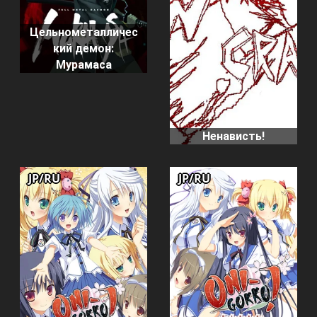
Цельнометалличес
кий демон:
Мурамаса
Ненависть!
JP/RU
JP/RU