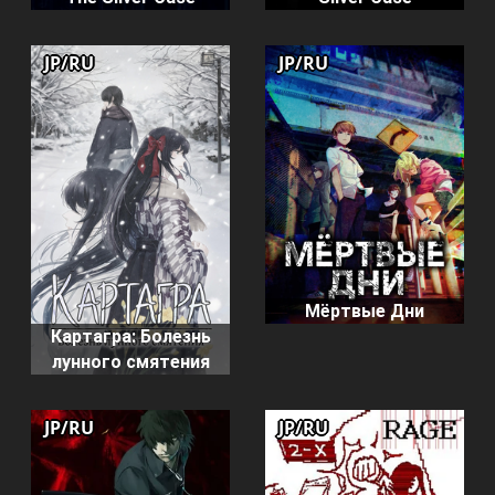
JP/RU
JP/RU
Мёртвые Дни
Картагра: Болезнь
лунного смятения
JP/RU
JP/RU