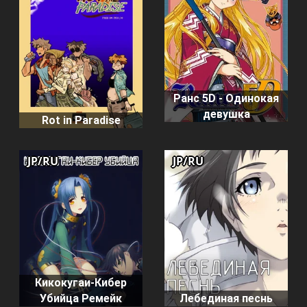
Ранс 5D - Одинокая
девушка
Rot in Paradise
JP/RU
JP/RU
Кикокугаи-Кибер
Убийца Ремейк
Лебединая песнь