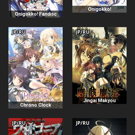
Onigokko!
Onigokko! Fandisc
JP/RU
JP/RU
Jingai Makyou
Chrono Clock
JP/RU
JP/RU