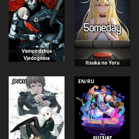
Vampirdzhija
Vjedogonia
Itsuka no Yoru
JP/RU
EN/RU