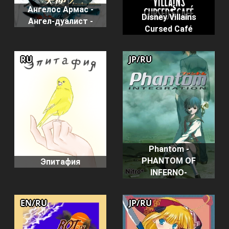
Ангелос Армас -
Disney Villains
Ангел-дуалист -
Cursed Café
RU
JP/RU
Phantom -
PHANTOM OF
Эпитафия
INFERNO-
EN/RU
JP/RU