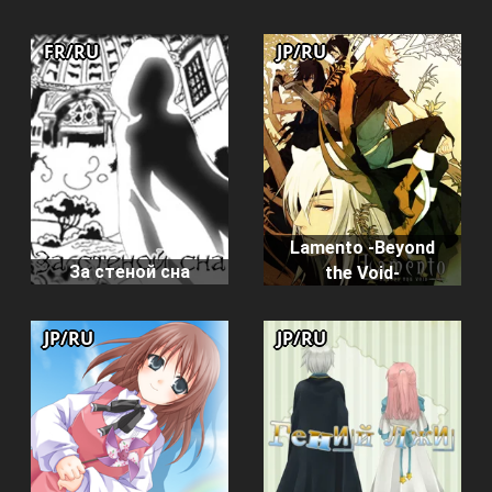
FR/RU
JP/RU
Lamento -Beyond
За стеной сна
the Void-
JP/RU
JP/RU