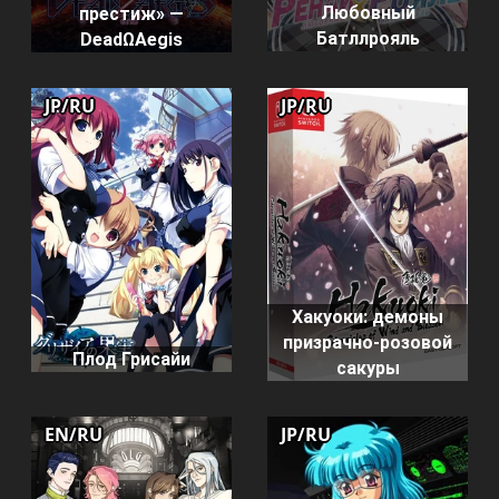
Любовный
престиж» —
Батллрояль
DeadΩAegis
JP/RU
JP/RU
Хакуоки: демоны
призрачно-розовой
Плод Грисайи
сакуры
EN/RU
JP/RU