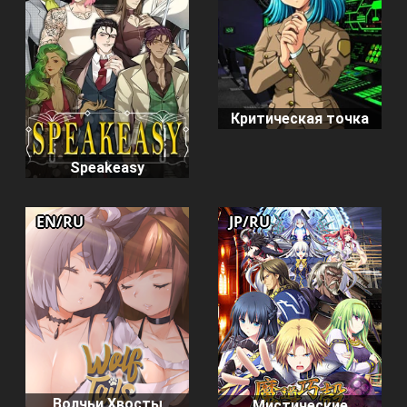
Критическая точка
Speakeasy
EN/RU
JP/RU
Волчьи Хвосты
Мистические