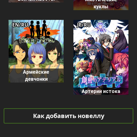
куклы
EN/RU
JP/RU
Армейские
девчонки
Артерии истока
Как добавить новеллу