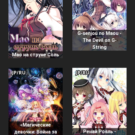
G-senjou no Maou -
The Devil on G-
String
Мао на струне Соль
JP/RU
JP/RU
«Магические
Ренай Рояль -
девочки: Война за