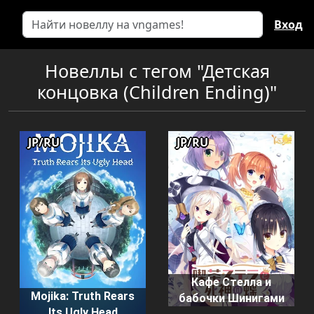
Вход
Новеллы с тегом "Детская
концовка (Children Ending)"
JP/RU
JP/RU
Кафе Стелла и
Mojika: Truth Rears
бабочки Шинигами
Its Ugly Head