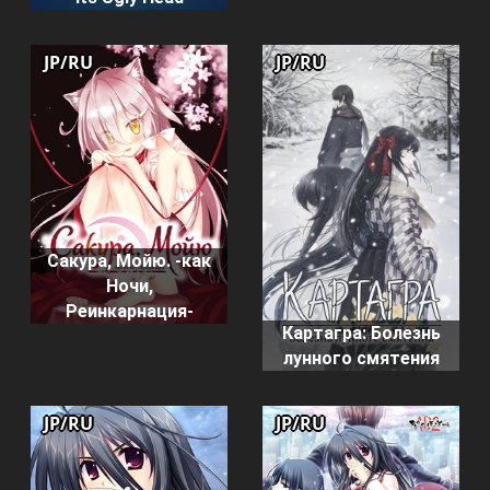
JP/RU
JP/RU
Сакура, Мойю. -как
Ночи,
Реинкарнация-
Картагра: Болезнь
лунного смятения
JP/RU
JP/RU