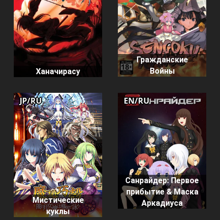
Гражданские
Войны
Ханачирасу
JP/RU
EN/RU
Санрайдер: Первое
прибытие & Маска
Мистические
Аркадиуса
куклы