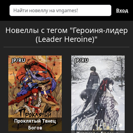
Вход
Новеллы с тегом "Героиня-лидер
(Leader Heroine)"
JP/RU
JP/RU
Проклятый Танец
Богов