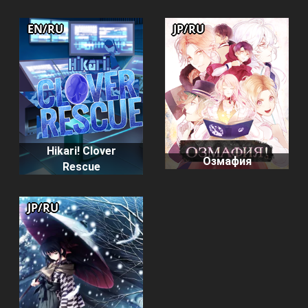
EN/RU
JP/RU
Hikari! Clover
Озмафия
Rescue
JP/RU