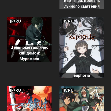
Картагра: Болезнь
лунного смятения
JP/RU
JP/RU
Цельнометалличес
кий демон:
Мурамаса
euphoria
JP/RU
JP/RU