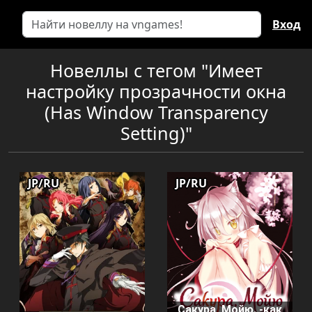
Вход
Новеллы с тегом "Имеет
настройку прозрачности окна
(Has Window Transparency
Setting)"
JP/RU
JP/RU
Сакура, Мойю. -как