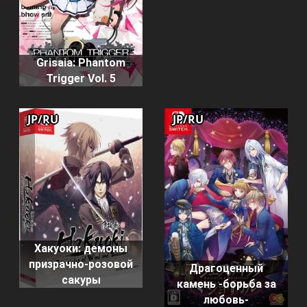
Grisaia: Phantom
Trigger Vol. 5
JP/RU
JP/RU
Хакуоки: демоны
призрачно-розовой
Драгоценный
сакуры
камень -борьба за
любовь-