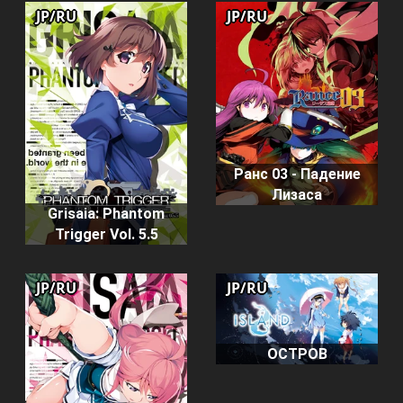
JP/RU
JP/RU
Ранс 03 - Падение
Лизаса
Grisaia: Phantom
Trigger Vol. 5.5
JP/RU
JP/RU
ОСТРОВ