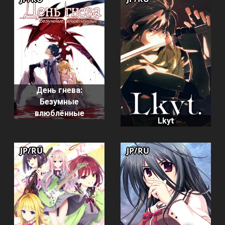
День гнева:
Безумные
влюблённые
Lkyt
JP/RU
JP/RU