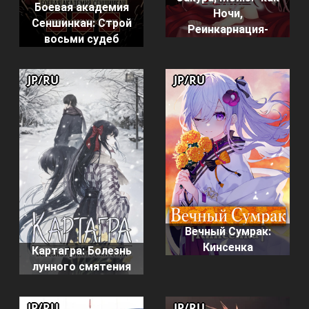
Боевая академия
Ночи,
Сеншинкан: Строй
Реинкарнация-
восьми судеб
JP/RU
JP/RU
Вечный Сумрак:
Кинсенка
Картагра: Болезнь
лунного смятения
JP/RU
JP/RU