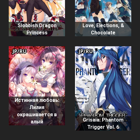
Slobbish Dragon
Love, Elections, &
Princess
Chocolate
JP/RU
JP/RU
Истинная любовь:
Лилия
окрашивается в
Grisaia: Phantom
алый
Trigger Vol. 6