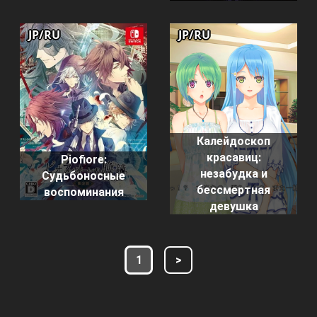
JP/RU
JP/RU
Калейдоскоп
красавиц:
Piofiore:
незабудка и
Судьбоносные
бессмертная
воспоминания
девушка
1
>