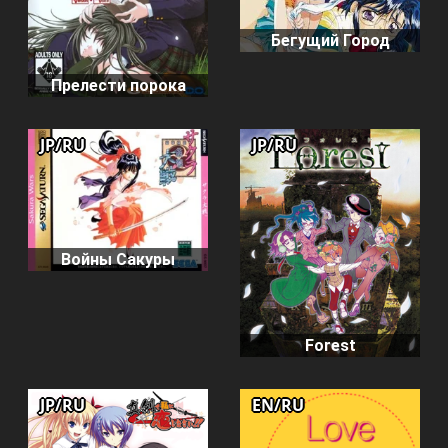
Бегущий Город
Прелести порока
JP/RU
JP/RU
Войны Сакуры
Forest
JP/RU
EN/RU