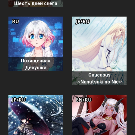
Шесть дней снега
RU
JP/RU
Похищенная
Девушка
Caucasus
~Nanatsuki no Nie~
JP/RU
EN/RU