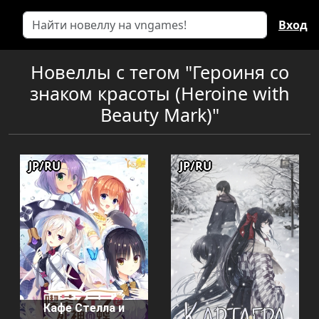
Вход
Новеллы с тегом "Героиня со
знаком красоты (Heroine with
Beauty Mark)"
JP/RU
JP/RU
Кафе Стелла и