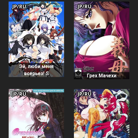
JP/RU
JP/RU
Эй, люби меня
всерьез! S
Грех Мачехи
JP/RU
JP/RU