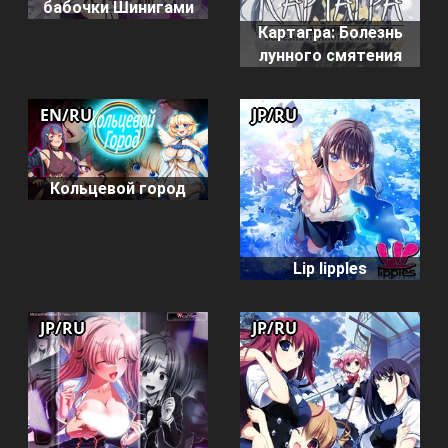
бабочки Шинигами
Картагра: Болезнь
лунного смятения
EN/RU
JP/RU
Кольцевой город
Lip lipples
JP/RU
JP/RU