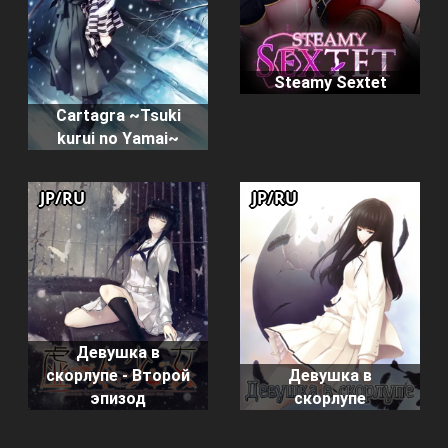
Steamy Sextet
Cartagra ~Tsuki
kurui no Yamai~
JP/RU
JP/RU
Девушка в
скорлупе - Второй
Девушка в
эпизод
скорлупе