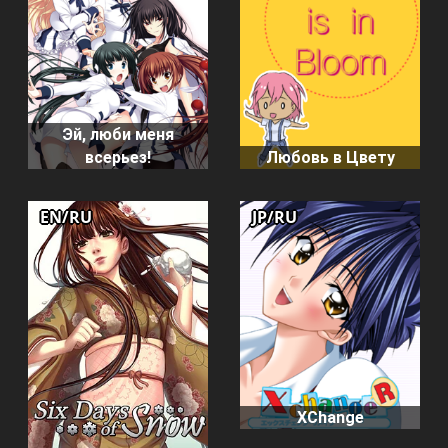
Эй, люби меня
всерьез!
Любовь в Цвету
EN/RU
JP/RU
XChange