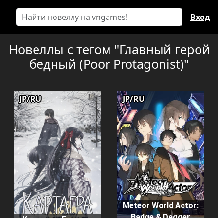
Вход
Новеллы с тегом "Главный герой
бедный (Poor Protagonist)"
JP/RU
JP/RU
Meteor World Actor:
Badge & Dagger