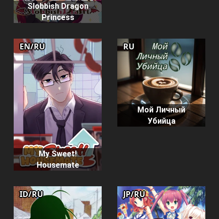
Slobbish Dragon
Princess
EN/RU
RU
Мой Личный
Убийца
My Sweet!
Housemate
ID/RU
JP/RU