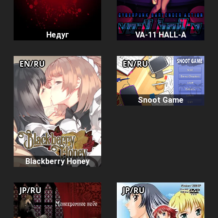
Недуг
VA-11 HALL-A
EN/RU
EN/RU
Snoot Game
Blackberry Honey
JP/RU
JP/RU