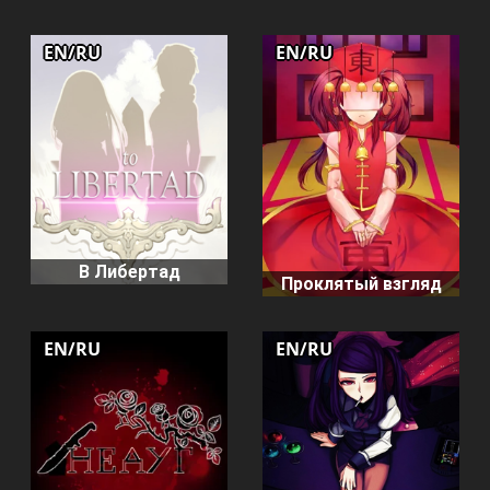
EN/RU
EN/RU
В Либертад
Проклятый взгляд
EN/RU
EN/RU