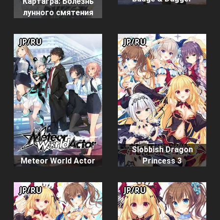
Картагра: Болезнь
лунного смятения
JP/RU
JP/RU
Slobbish Dragon
Meteor World Actor
Princess 3
JP/RU
JP/RU