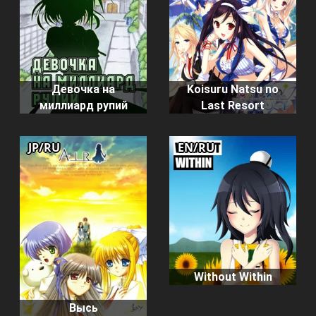
Девочка на
Koisuru Natsu no
миллиард рупий
Last Resort
JP/RU
EN/RU
Without Within
Высь