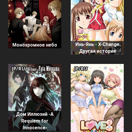
Инь-Янь - X-Change
Монохромное небо
Другая история
JP/RU
JP/RU
Дом Иллюзий -A
Requiem for
Innocence-