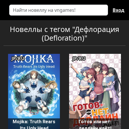
Вход
Новеллы с тегом "Дефлорация
(Defloration)"
JP/RU
JP/RU
Mojika: Truth Rears
Готов или нет:
Its Ugly Head
дедлайн идёт!