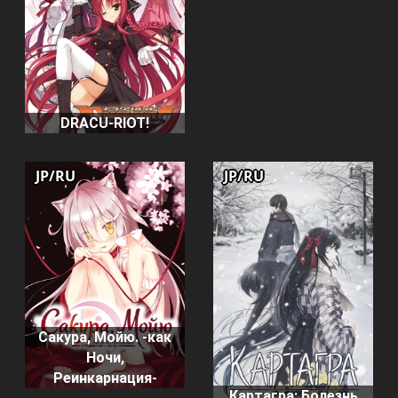
DRACU-RIOT!
JP/RU
JP/RU
Сакура, Мойю. -как
Ночи,
Реинкарнация-
Картагра: Болезнь