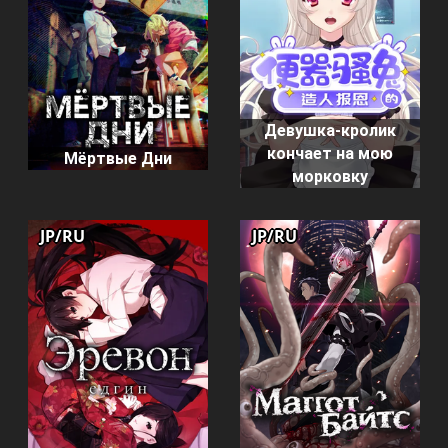
Девушка-кролик
кончает на мою
Мёртвые Дни
морковку
JP/RU
JP/RU