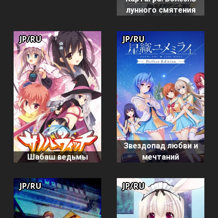
лунного смятения
JP/RU
JP/RU
Звездопад любви и
Шабаш ведьмы
мечтаний
JP/RU
JP/RU