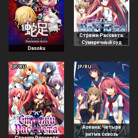
Стражи Рассвета:
Сумеречный суд
Dasoku
JP/RU
JP/RU
Аокана: Четыре
ритма сквозь
Стражи Рассвета