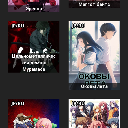
Маггот байтс
Эревон
JP/RU
JP/RU
Цельнометалличес
кий демон:
Мурамаса
Оковы лета
JP/RU
JP/RU