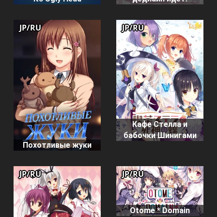
JP/RU
JP/RU
Кафе Стелла и
бабочки Шинигами
Похотливые жуки
JP/RU
JP/RU
Otome * Domain