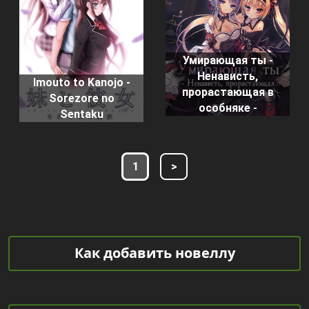
Умирающая ты -
Ненависть,
Imouto to Kanojo -
прорастающая в
Sorezore no
особняке -
Sentaku
1
>
Как добавить новеллу