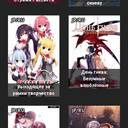
синеву
JP/RU
JP/RU
День гнева:
Безумные
влюблённые
Выходящее за
рамки творчество
JP/RU
JP/RU