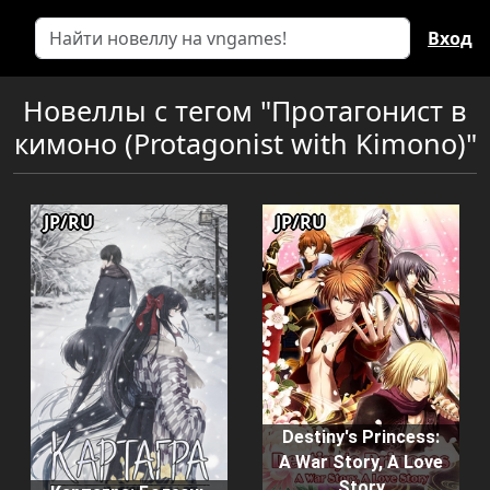
Вход
Новеллы с тегом "Протагонист в
кимоно (Protagonist with Kimono)"
JP/RU
JP/RU
Destiny's Princess:
A War Story, A Love
Story