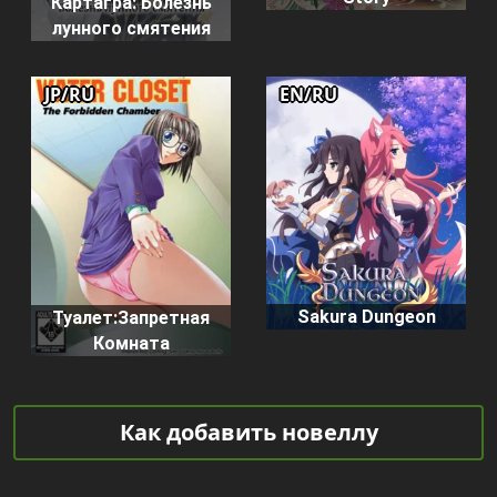
Картагра: Болезнь
лунного смятения
JP/RU
EN/RU
Sakura Dungeon
Туалет:Запретная
Комната
Как добавить новеллу