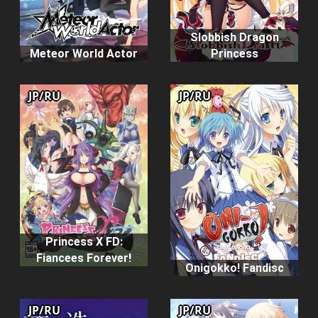
Slobbish Dragon
Meteor World Actor
Princess
JP/RU
JP/RU
Princess X FD:
Fiancees Forever!
Onigokko! Fandisc
JP/RU
JP/RU