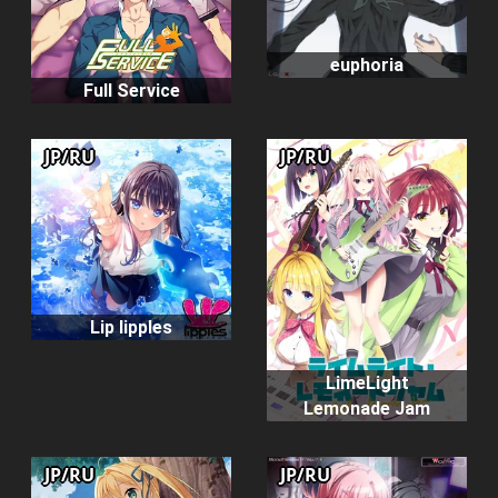
euphoria
Full Service
JP/RU
JP/RU
Lip lipples
LimeLight
Lemonade Jam
JP/RU
JP/RU