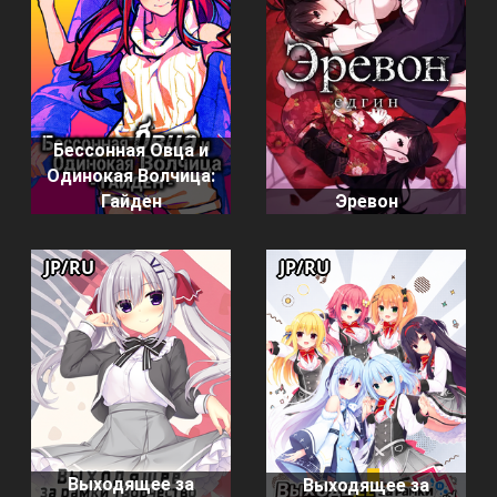
Бессонная Овца и
Одинокая Волчица:
Гайден
Эревон
JP/RU
JP/RU
Выходящее за
Выходящее за