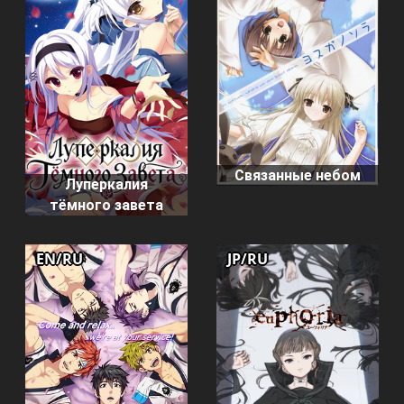
Связанные небом
Луперкалия
тёмного завета
EN/RU
JP/RU