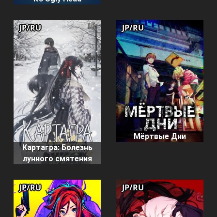
JP/RU
JP/RU
Мёртвые Дни
Картагра: Болезнь
лунного смятения
JP/RU
JP/RU