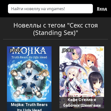
Вход
Новеллы с тегом "Секс стоя
(Standing Sex)"
JP/RU
JP/RU
Кафе Стелла и
Mojika: Truth Rears
бабочки Шинигами
Its Ugly Head