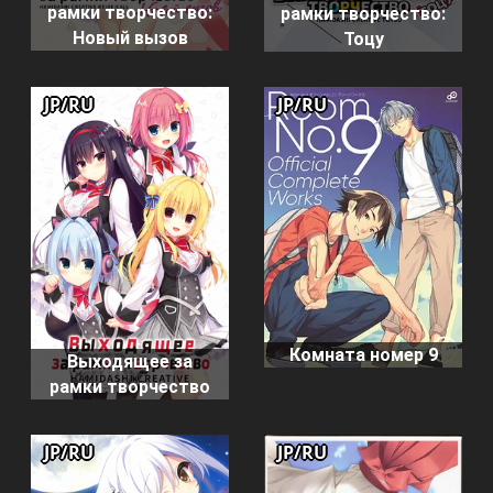
рамки творчество:
рамки творчество:
Новый вызов
Тоцу
JP/RU
JP/RU
Комната номер 9
Выходящее за
рамки творчество
JP/RU
JP/RU