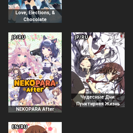
Love, Elections, &
Chocolate
JP/RU
JP/RU
Чудесные Дни:
Пунктирная Жизнь
NEKOPARA After
EN/RU