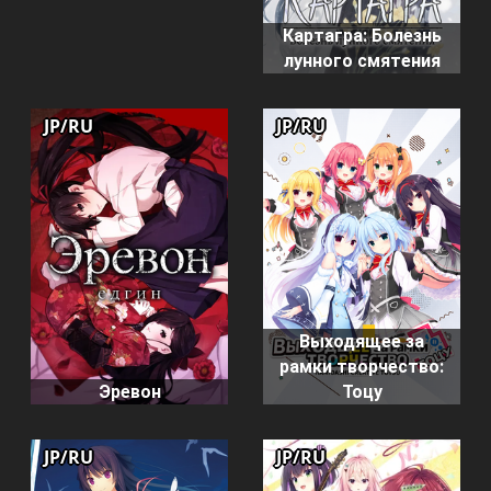
Картагра: Болезнь
лунного смятения
JP/RU
JP/RU
Выходящее за
рамки творчество:
Эревон
Тоцу
JP/RU
JP/RU