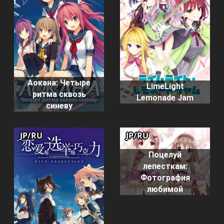
Аокана: Четыре
LimeLight
ритма сквозь
Lemonade Jam
синеву
JP/RU
JP/RU
Поцелуй
лепесткам:
Фотография
любимой