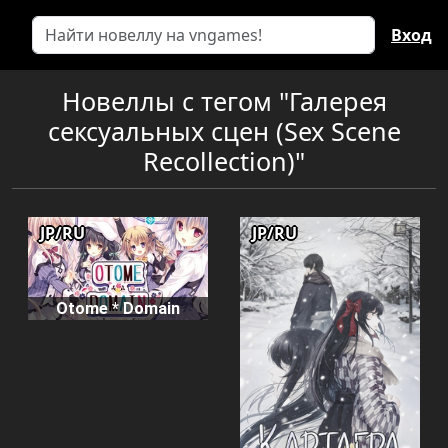
Вход
Новеллы с тегом "Галерея
сексуальных сцен (Sex Scene
Recollection)"
JP/RU
JP/RU
Otome * Domain