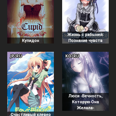
Жизнь с рабыней:
Купидон
Познание чувств
JP/RU
KO/RU
Люси -Вечность,
Которую Она
Желала-
Счастливый клевер