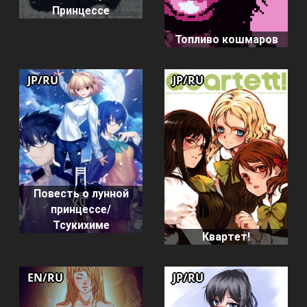
Принцессе
Топливо кошмаров
JP/RU
JP/RU
Повесть о лунной
принцессе/
Тсукихиме
Квартет!
EN/RU
JP/RU