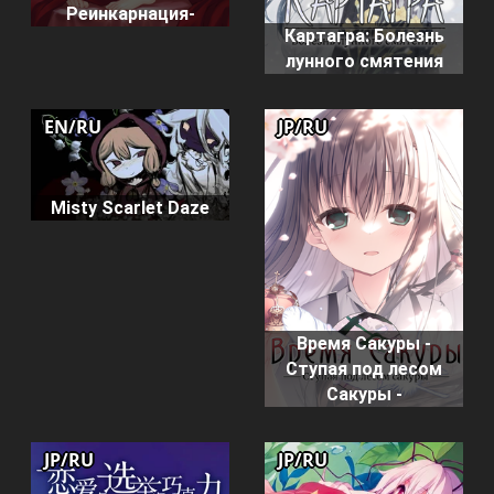
Реинкарнация-
Картагра: Болезнь
лунного смятения
EN/RU
JP/RU
Misty Scarlet Daze
Время Сакуры -
Ступая под лесом
Сакуры -
JP/RU
JP/RU