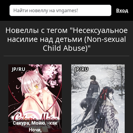
Вход
Новеллы с тегом "Несексуальное
насилие над детьми (Non-sexual
Child Abuse)"
JP/RU
JP/RU
Сакура, Мойю. -как
Ночи,