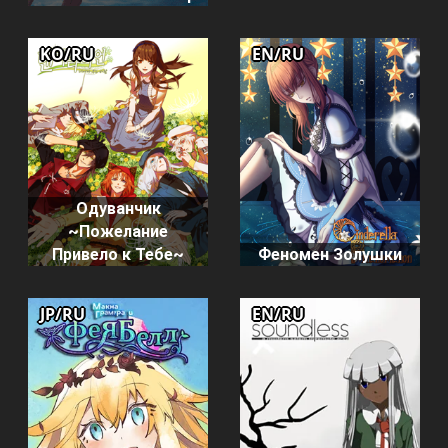
KO/RU
EN/RU
Одуванчик
~Пожелание
Привело к Тебе~
Феномен Золушки
JP/RU
EN/RU