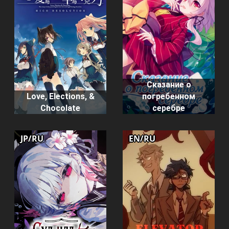
Сказание о
Love, Elections, &
погребенном
Chocolate
серебре
JP/RU
EN/RU