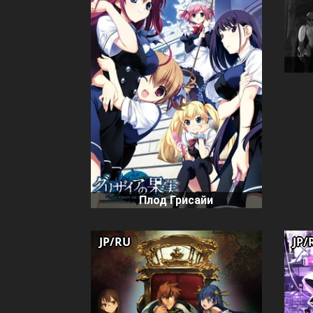
Плод Грисайи
JP/RU
JP/