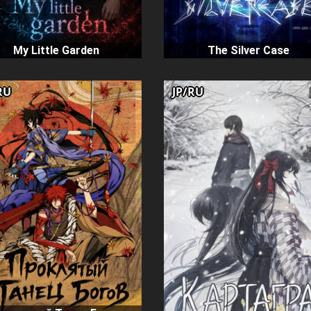
My Little Garden
The Silver Case
RU
JP/RU