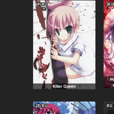
JP/RU
JP/
И
Killer Queen
JP/RU
RU