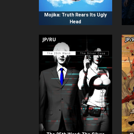
Mojika: Truth Rears Its Ugly
Head
JP/RU
JP/