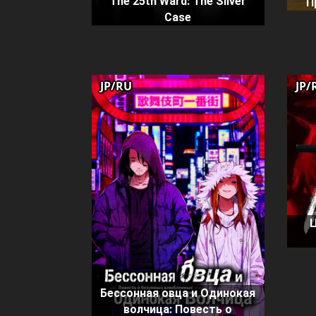
The 25th Ward: The Silver
П
Case
JP/RU
JP/
Бессонная овца и Одинокая
волчица: Повесть о