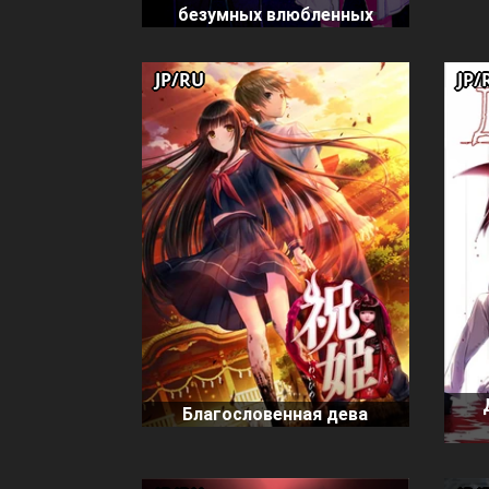
безумных влюбленных
JP/RU
JP/
Благословенная дева