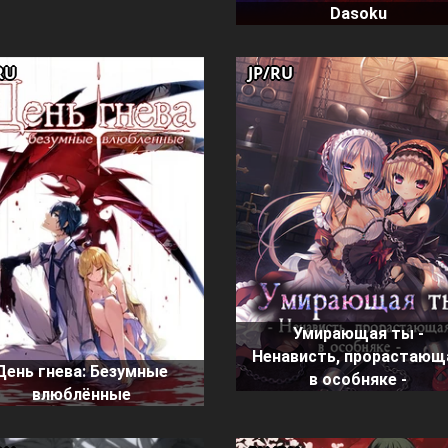
Dasoku
RU
JP/RU
Умирающая ты -
Ненависть, прорастающ
День гнева: Безумные
в особняке -
влюблённые