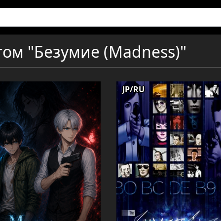
гом "Безумие (Madness)"
JP/RU