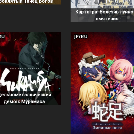
роклятый Танец Богов
Картагра: Болезнь лунно
смятения
RU
JP/RU
Цельнометаллический
демон: Мурамаса