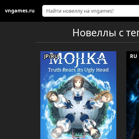
vngames.ru
Новеллы с те
JP/RU
RU