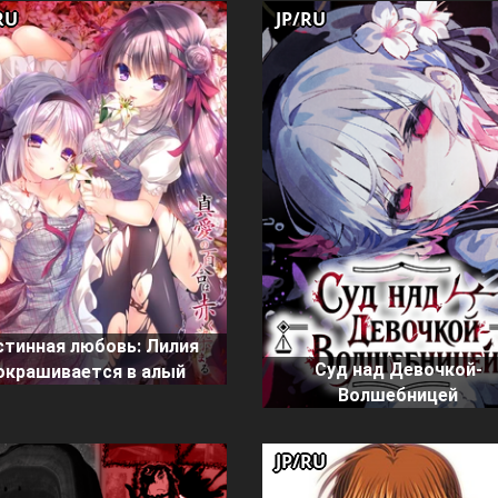
RU
JP/RU
стинная любовь: Лилия
Суд над Девочкой-
окрашивается в алый
Волшебницей
JP/RU