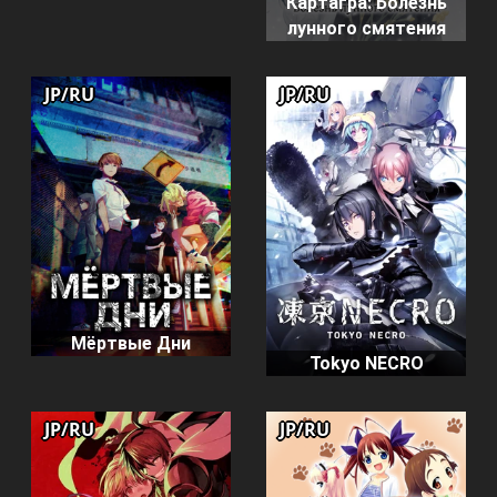
Картагра: Болезнь
лунного смятения
JP/RU
JP/RU
Мёртвые Дни
Tokyo NECRO
JP/RU
JP/RU