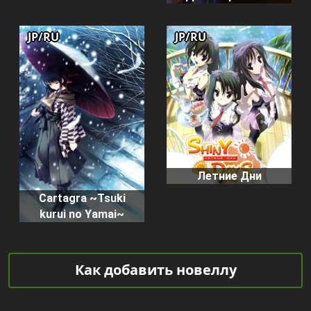
JP/RU
JP/RU
Летние Дни
Cartagra ~Tsuki
kurui no Yamai~
Как добавить новеллу