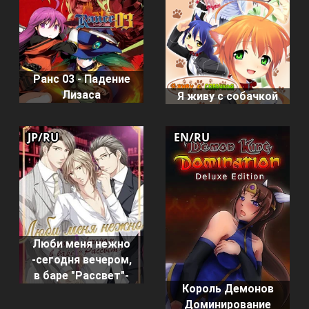
Ранс 03 - Падение
Лизаса
Я живу с собачкой
JP/RU
EN/RU
Люби меня нежно
-сегодня вечером,
в баре "Рассвет"-
Король Демонов
Доминирование