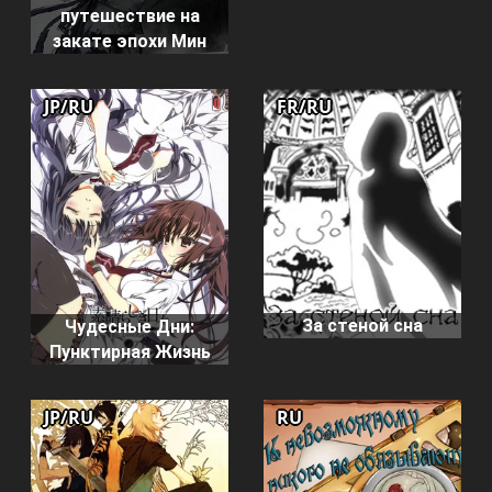
путешествие на
закате эпохи Мин
JP/RU
FR/RU
За стеной сна
Чудесные Дни:
Пунктирная Жизнь
JP/RU
RU