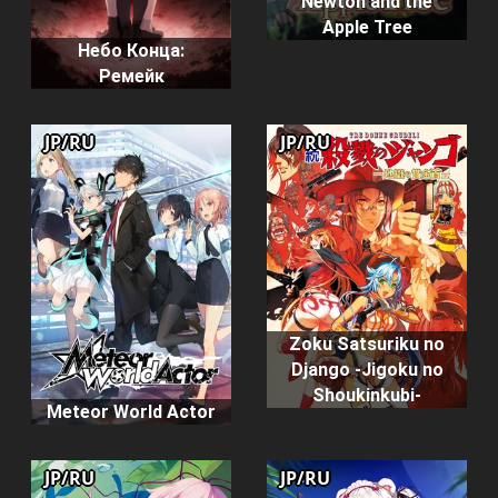
Newton and the
Apple Tree
Небо Конца:
Ремейк
JP/RU
JP/RU
Zoku Satsuriku no
Django -Jigoku no
Shoukinkubi-
Meteor World Actor
JP/RU
JP/RU