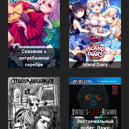
Сказание о
погребенном
серебре
Island Diary
RU
JP/RU
Экстремальный
побег: Даже