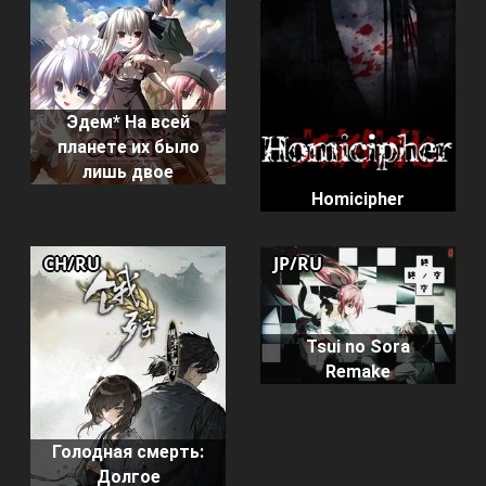
Эдем* На всей
планете их было
лишь двое
Homicipher
CH/RU
JP/RU
Tsui no Sora
Remake
Голодная смерть:
Долгое