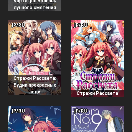
Картагра: Болезнь
лунного смятения
JP/RU
JP/RU
Стражи Рассвета:
Будни прекрасных
леди
Стражи Рассвета
JP/RU
JP/RU