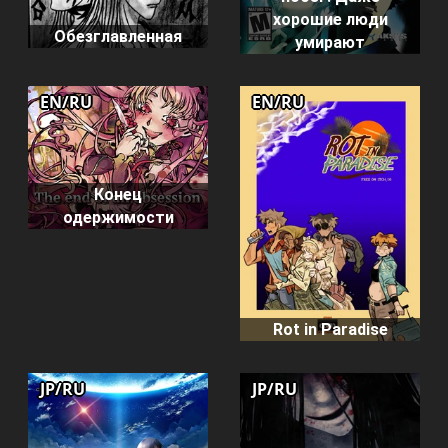
хорошие люди
Обезглавленная
умирают
EN/RU
EN/RU
Конец
одержимости
Rot in Paradise
JP/RU
JP/RU