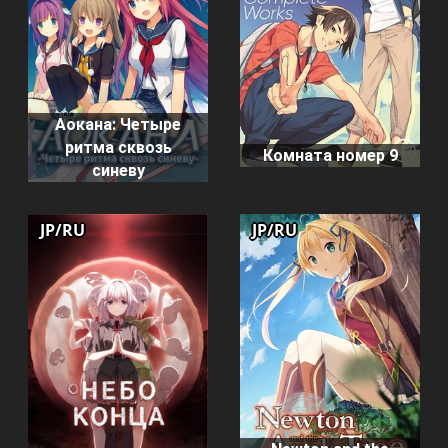
Аокана: Четыре
ритма сквозь
Комната номер 9
синеву
JP/RU
JP/RU