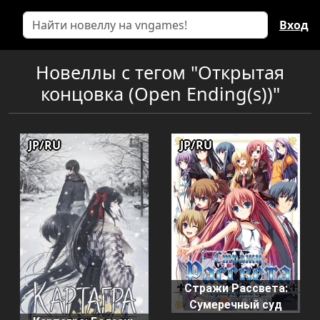
Вход
Новеллы с тегом "Открытая
концовка (Open Ending(s))"
JP/RU
JP/RU
Стражи Рассвета:
Сумеречный суд