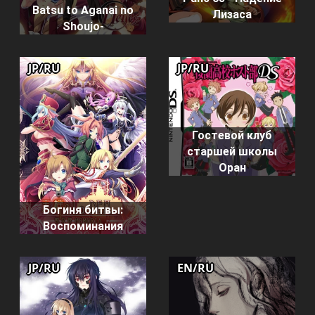
Batsu to Aganai no
Лизаса
Shoujo-
JP/RU
JP/RU
Гостевой клуб
старшей школы
Оран
Богиня битвы:
Воспоминания
JP/RU
EN/RU