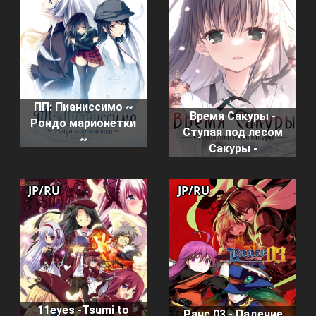
ПП: Пианиссимо ~
Время Сакуры -
Рондо марионетки
Ступая под лесом
~
Сакуры -
JP/RU
JP/RU
11eyes -Tsumi to
Ранс 03 - Падение