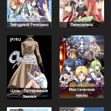
Звёздный Резонанс
Перезапись
JP/RU
JP/RU
Мистические
Цепь - Потерянные
куклы
Звенья