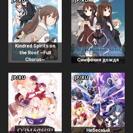
JP/RU
JP/RU
Kindred Spirits on
the Roof ~Full
Chorus~
Симфония дождя
JP/RU
JP/RU
Небесный