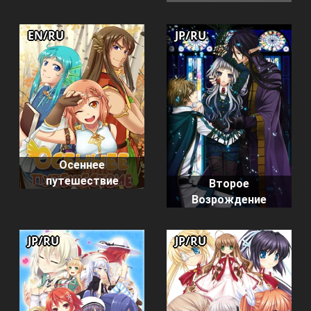
EN/RU
JP/RU
Осеннее
путешествие
Второе
Возрождение
JP/RU
JP/RU