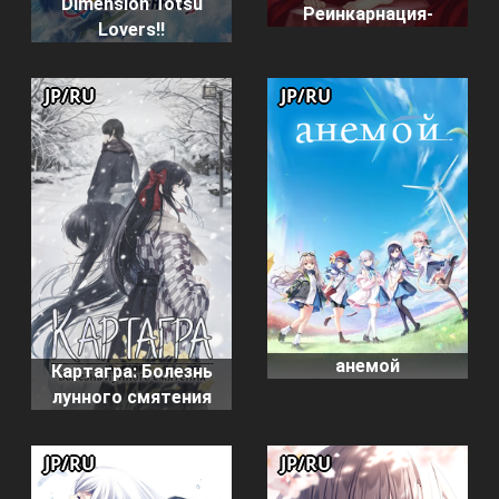
Dimension Totsu
Реинкарнация-
Lovers!!
JP/RU
JP/RU
анемой
Картагра: Болезнь
лунного смятения
JP/RU
JP/RU