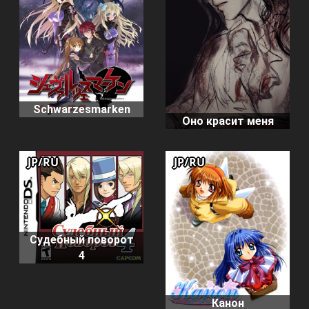
Schwarzesmarken
Оно красит меня
JP/RU
JP/RU
Судебный поворот
4
Канон