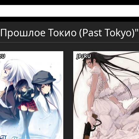
Прошлое Токио (Past Tokyo)"
RU
JP/RU