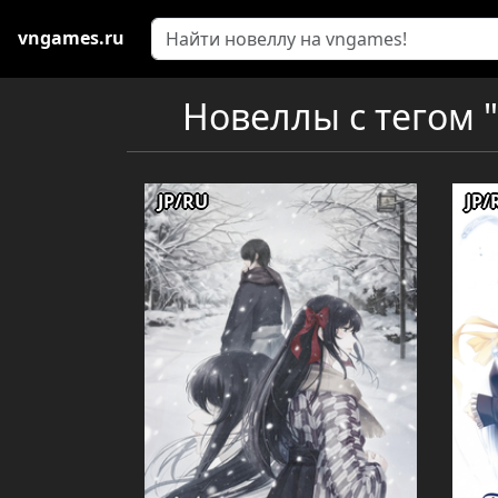
vngames.ru
Новеллы с тегом "
JP/RU
JP/