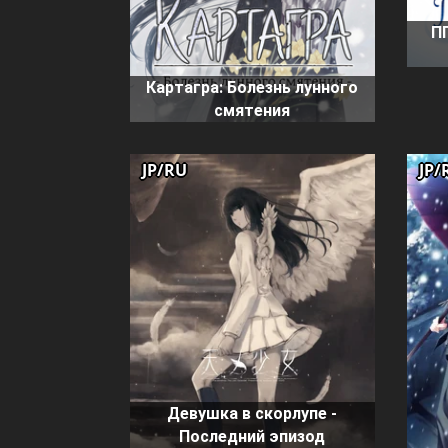
П
Картагра: Болезнь лунного
смятения
JP/RU
JP/
Девушка в скорлупе -
Последний эпизод