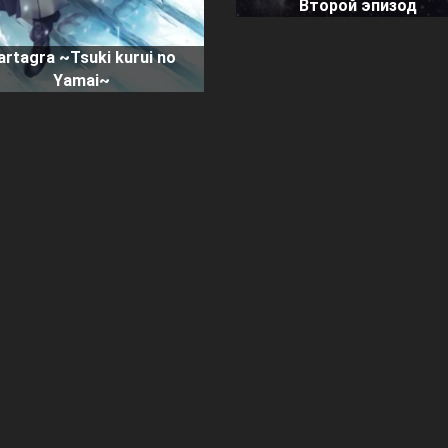
Второй эпизод
artagra ~Tsuki kurui no
Yamai~