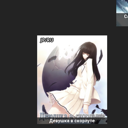
C
JP/RU
Девушка в скорлупе