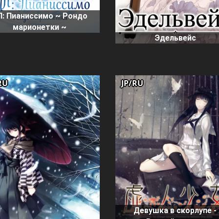
П: Пианиссимо ~ Рондо
марионетки ~
Эдельвейс
RU
JP/RU
Девушка в скорлупе -