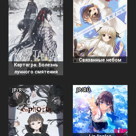
Связанные небом
Картагра: Болезнь
лунного смятения
JP/RU
JP/RU