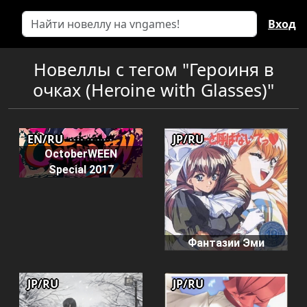
Вход
Новеллы с тегом "Героиня в
очках (Heroine with Glasses)"
EN/RU
JP/RU
OctoberWEEN
Special 2017
Фантазии Эми
JP/RU
JP/RU