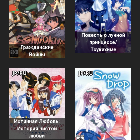
Повесть о лунной
принцессе/
Гражданские
Тсукихиме
Войны
JP/RU
JP/RU
Истинная Любовь:
История чистой
любви