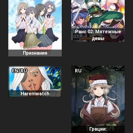
Ранс 02: Мятежные
девы
Признания
EN/RU
RU
Haremwatch
Грации: