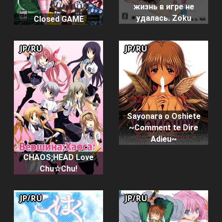
жизнь в игре не
удалась. Zoku
Closed GAME
JP/RU
JP/RU
Sayonara o Oshiete
~Comment te Dire
Adieu~
CHAOS;HEAD Love
Chu☆Chu!
JP/RU
JP/RU