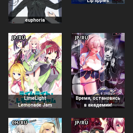
Lip lipples
euphoria
JP/RU
JP/RU
LimeLight
Время, остановись
Lemonade Jam
в академии!
CH/RU
JP/RU