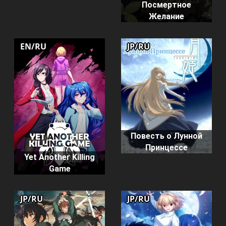
Посмертное
Желание
EN/RU
JP/RU
Повесть о Лунной
Принцессе
Yet Another Killing
Game
JP/RU
JP/RU