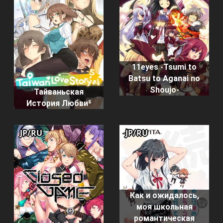
11eyes -Tsumi to
Batsu to Aganai no
Shoujo-
Тайваньская
История Любви⁵
JP/RU
JP/RU
Как и ожидалось,
моя школьная
романтическая