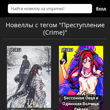
Вход
Новеллы с тегом "Преступление
(Crime)"
JP/RU
JP/RU
Бессонная Овца и
Одинокая Волчица:
Гайден