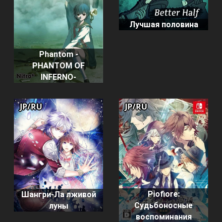
Лучшая половина
Phantom -
PHANTOM OF
INFERNO-
JP/RU
JP/RU
Piofiore:
Шангри-Ла лживой
Судьбоносные
луны
воспоминания