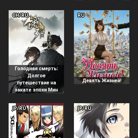
CH/RU
RU
Голодная смерть:
Долгое
Девять Жизней!
путешествие на
закате эпохи Мин
JP/RU
JP/RU