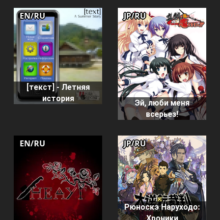
EN/RU
JP/RU
[текст] - Летняя
история
Эй, люби меня
всерьез!
EN/RU
JP/RU
Рюноскэ Наруходо:
Хроники