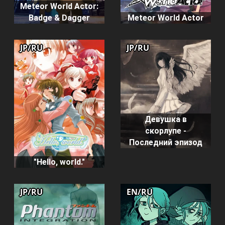
Meteor World Actor:
Badge & Dagger
Meteor World Actor
JP/RU
JP/RU
Девушка в
скорлупе -
Последний эпизод
"Hello, world."
JP/RU
EN/RU