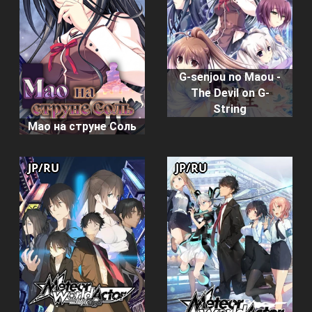
G-senjou no Maou -
The Devil on G-
String
Мао на струне Соль
JP/RU
JP/RU