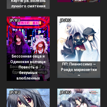
Картагра: Болезнь
лунного смятения
JP/RU
JP/RU
Бессонная овца и
Одинокая волчица:
ПП: Пианиссимо ~
Повесть о
Рондо марионетки
безумных
~
влюбленных
JP/RU
JP/RU