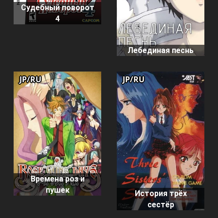
Судебный поворот
4
Лебединая песнь
JP/RU
JP/RU
Времена роз и
пушек
История трёх
сестёр