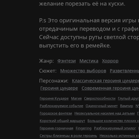
желание порезать её на куски.
P.s Это оригинальная версия игры
отредачиным переводом и с графи
Сейчас доступны руты светлой сто
выпустить его в ремейке.
Жанр:
Фэнтези
Мистика
Хоррор
Сюжет:
Множество выборов
Разветвленн
Персонажи:
Классическая героиня цундер
Героиня цундере
Современная героиня цу
Героиня Куудере
Магия
Сверхспособности
Глупый друг
Разблокируемое событие
Одиночный минет
Вампир
N
Городское фэнтези
Несексуальное насилие над детьми
Г
Короткий общий маршрут
Большое количество плохих 
Героиня-горничная
Fingering
Разблокируемый эпилог
Сестры-близнецы в роли героинь
Несколько истинных к