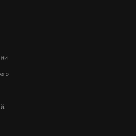
нии
его
й,