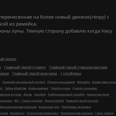
 перенесенная на более новый движок(renpy) с
кой из ремейка.
роны луны. Темную сторону добавлю когда Насу
ый сюжет
е
Главный герой студент
Главный герой старшеклассник
ндере
Главный герой мужчина
+ спойлеры
Поздний сексуальный контент
Плохая концовка(и)
Флэшбэк
Более семи кон
VL
Тайна убийства
Инфодампинг
Герой в очках
Список концовок
ероиня в очках
Дуэль
Handjob
Разблокируемый герой(и)
Низкое фэнтези
концовок
90's
Сцена поцелуя
Эпоха Хэйсэй
Главный герой в очках
Вагинальная мастурбация
Анальный секс
Проблемы здоровья
онцов
Анилингус
Готическая романтика
Прагматичная героиня
Страх смерти