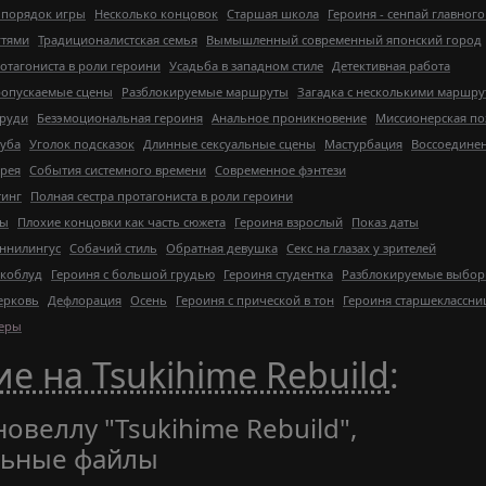
 порядок игры
Несколько концовок
Старшая школа
Героиня - сенпай главного
гтями
Традиционалистская семья
Вымышленный современный японский город
отагониста в роли героини
Усадьба в западном стиле
Детективная работа
опускаемые сцены
Разблокируемые маршруты
Загадка с несколькими маршр
груди
Безэмоциональная героиня
Анальное проникновение
Миссионерская по
луба
Уголок подсказок
Длинные сексуальные сцены
Мастурбация
Воссоедине
ерея
События системного времени
Современное фэнтези
тинг
Полная сестра протагониста в роли героини
ры
Плохие концовки как часть сюжета
Героиня взрослый
Показ даты
ннилингус
Собачий стиль
Обратная девушка
Секс на глазах у зрителей
коблуд
Героиня с большой грудью
Героиня студентка
Разблокируемые выбо
ерковь
Дефлорация
Осень
Героиня с прической в тон
Героиня старшеклассни
леры
е на Tsukihime Rebuild
:
овеллу "Tsukihime Rebuild",
льные файлы