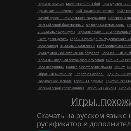
Героиня-вампир
Магический/ЭСП бой
Принудительный
Драма жизни и смерти
Бой ножами/кинжалами
Бой с ко
Низкий уровень сексуального содержания
Соперница пр
Главный герой болезненный
Фотографические фоны
Пр
Уникальные маршруты
Героиня с маленьким размером 
Шестьдесят девять
Героиня президента студенческого к
Homecoming
Анальный фингеринг
Разблокируемая гал
Принудительное авточтение разделов
Вагинальный фис
Героиня - младшая сестра главного героя
Окончание иг
Поза наездницы
Раннее разветвление сюжета
Минет
Ку
Обратный миссионер
Запретная любовь
Одиночный ру
Графическое насилие
Героиня Одзусама
Христианская ц
Главный герой сражающийся
Описания насилия
+ спой
Игры, похожи
Скачать на русском языке н
русификатор и дополните