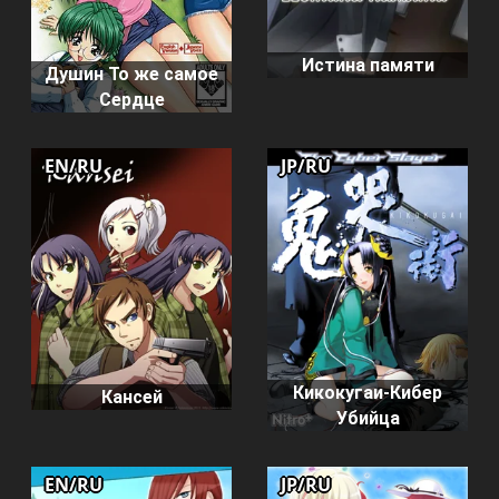
Истина памяти
Душин То же самое
Сердце
EN/RU
JP/RU
Кикокугаи-Кибер
Кансей
Убийца
EN/RU
JP/RU