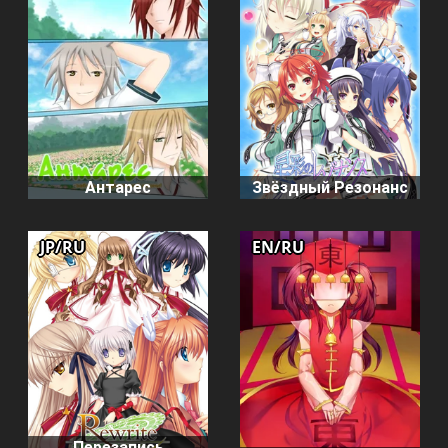
Антарес
Звёздный Резонанс
JP/RU
EN/RU
Перезапись