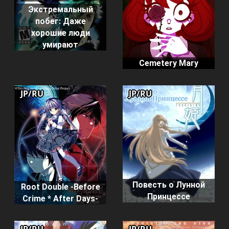
Экстремальный
побег: Даже
хорошие люди
умирают
Cemetery Mary
JP/RU
JP/RU
Повесть о Лунной
Root Double -Before
Принцессе
Crime * After Days-