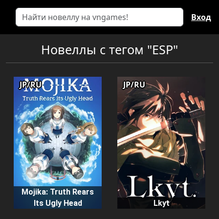
Вход
Новеллы с тегом "ESP"
JP/RU
JP/RU
Mojika: Truth Rears
Its Ugly Head
Lkyt