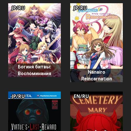
JP/RU
JP/RU
Богиня битвы:
Nanairo
Воспоминания
Reincarnation
JP/RU
EN/RU