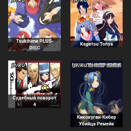
JP/RU
JP/RU
Tsukihime PLUS-
Kagetsu Tohya
DISC
JP/RU
JP/RU
Судебный поворот
4
Кикокугаи-Кибер
Убийца Ремейк