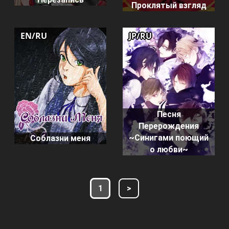
Проклятый взгляд
EN/RU
JP/RU
Песня
Перерождения
~Синигами поющий
Соблазни меня
о любви~
1
>