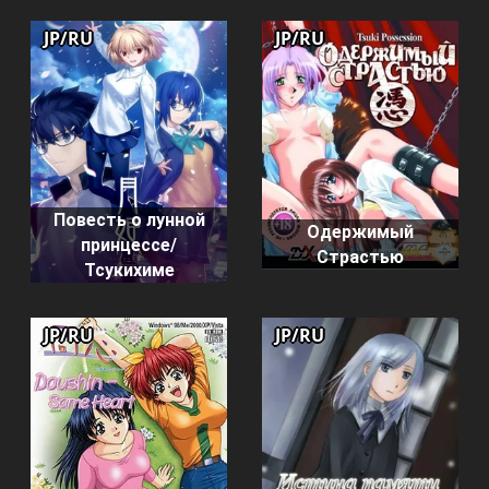
JP/RU
JP/RU
Повесть о лунной
Одержимый
принцессе/
Страстью
Тсукихиме
JP/RU
JP/RU