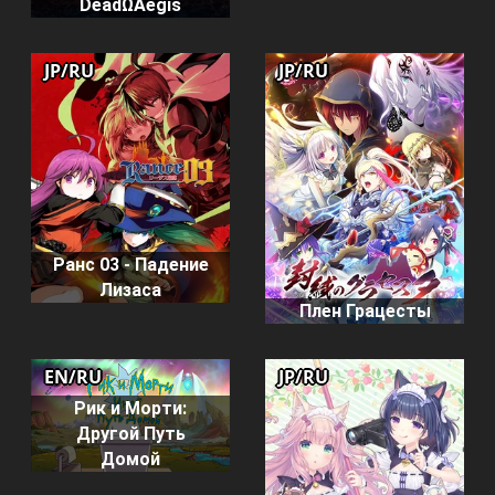
DeadΩAegis
JP/RU
JP/RU
Ранс 03 - Падение
Лизаса
Плен Грацесты
EN/RU
JP/RU
Рик и Морти:
Другой Путь
Домой