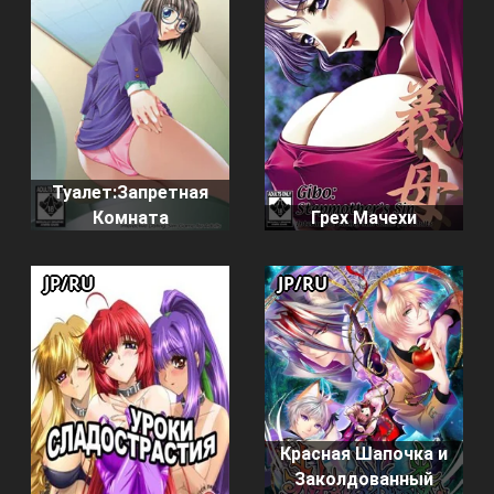
Туалет:Запретная
Комната
Грех Мачехи
JP/RU
JP/RU
Красная Шапочка и
Заколдованный