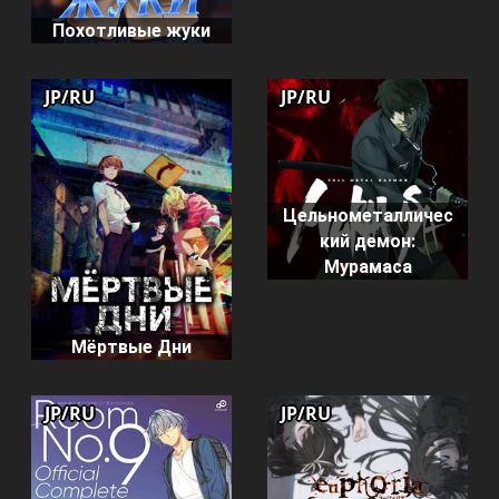
Похотливые жуки
JP/RU
JP/RU
Цельнометалличес
кий демон:
Мурамаса
Мёртвые Дни
JP/RU
JP/RU