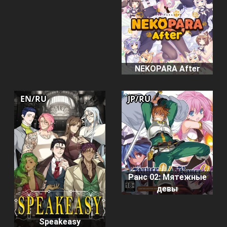
NEKOPARA After
EN/RU
JP/RU
Ранс 02: Мятежные
девы
Speakeasy