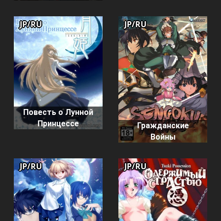
JP/RU
JP/RU
Повесть о Лунной
Принцессе
Гражданские
Войны
JP/RU
JP/RU