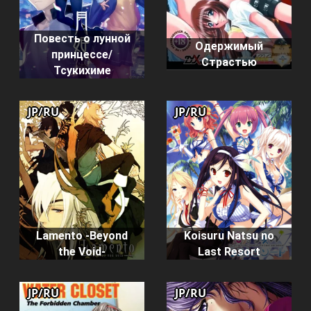
Повесть о лунной
Одержимый
принцессе/
Страстью
Тсукихиме
JP/RU
JP/RU
Lamento -Beyond
Koisuru Natsu no
the Void-
Last Resort
JP/RU
JP/RU