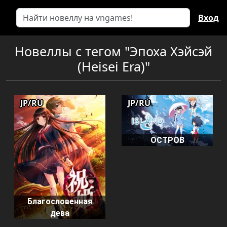
Вход
Новеллы с тегом "Эпоха Хэйсэй
(Heisei Era)"
JP/RU
JP/RU
ОСТРОВ
Благословенная
дева