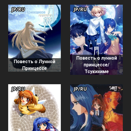
JP/RU
JP/RU
Повесть о лунной
Повесть о Лунной
принцессе/
Принцессе
Тсукихиме
JP/RU
JP/RU