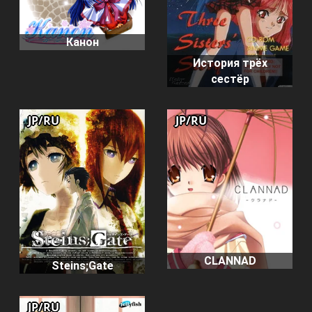
Канон
История трёх
сестёр
JP/RU
JP/RU
CLANNAD
Steins;Gate
JP/RU