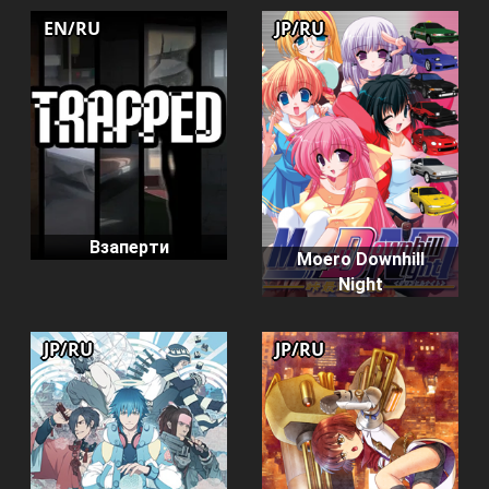
EN/RU
JP/RU
Взаперти
Moero Downhill
Night
JP/RU
JP/RU