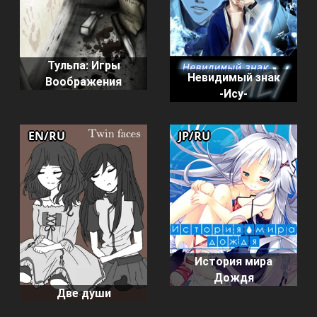
Тульпа: Игры
Невидимый знак
Воображения
-Ису-
EN/RU
JP/RU
История мира
Дождя
Две души