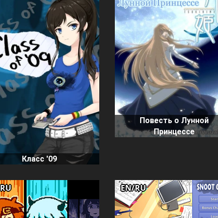
Повесть о Лунной
Принцессе
Класс '09
/RU
EN/RU