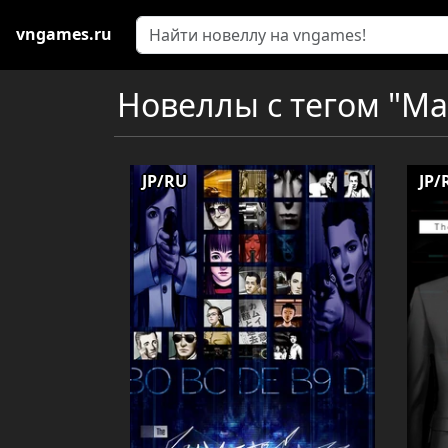
vngames.ru
Новеллы с тегом "Ма
JP/RU
JP/