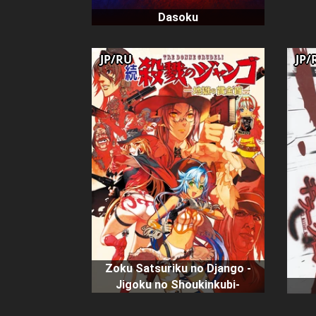
Dasoku
JP/RU
JP/
Zoku Satsuriku no Django -
Jigoku no Shoukinkubi-