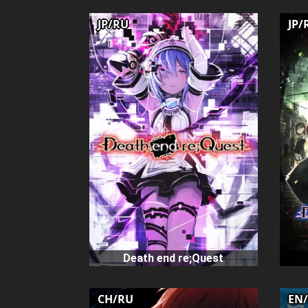
JP/RU
JP/
Death end re;Quest
CH/RU
EN