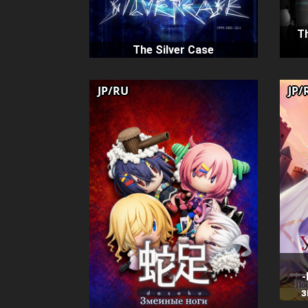
Th
The Silver Case
JP/RU
JP/
з