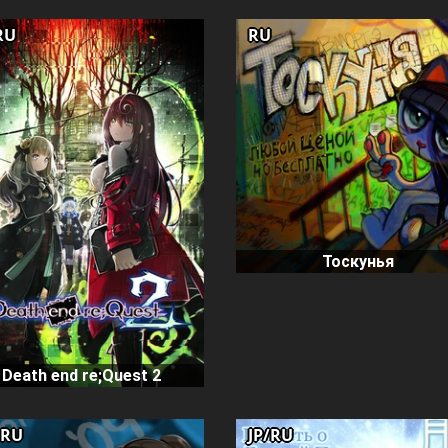
RU
RU
Тоскунья
Death end re;Quest 2
/RU
JP/RU