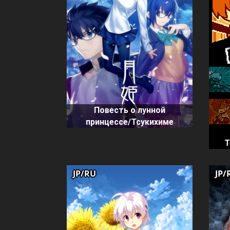
Повесть о лунной
принцессе/Тсукихиме
Т
JP/RU
JP/