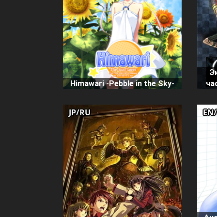
Э
Himawari -Pebble in the Sky-
ча
JP/RU
EN