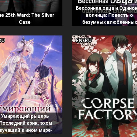
Бессонная овца и Одино
e 25th Ward: The Silver
волчица: Повесть о
Case
безумных влюбленных
RU
EN/RU
Умирающий рыцарь
-Последний крик, эхом
вучащий в ином мире-