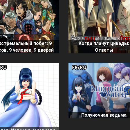
кстремальный побег: 9
Когда плачут цикады:
сов, 9 человек, 9 дверей
Ответы
/RU
FR/RU
Полуночная ведьма