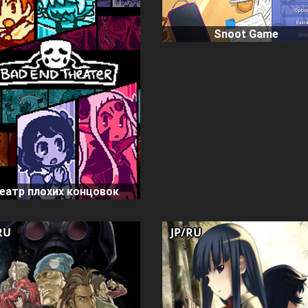
Snoot Game
еатр плохих концовок
RU
JP/RU