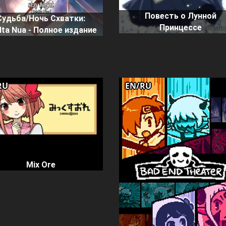
Повесть о Лунной
Судьба/Ночь Схватки:
Принцессе
lta Nua - Полное издание
RU
EN/RU
Mix Ore