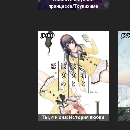
принцессе/Тсукихиме
JP/RU
JP/
C
Ты, я и она: История любви