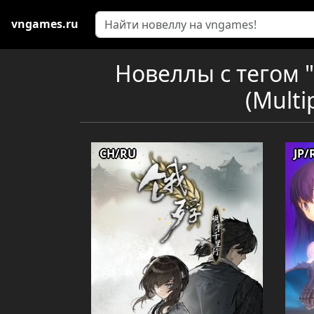
vngames.ru
Новеллы с тегом 
(Multi
CH/RU
JP/