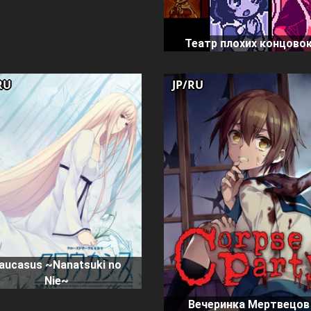
Театр плохих концово
RU
JP/RU
aucasus ~Nanatsuki no
Nie~
Вечеринка Мертвецов