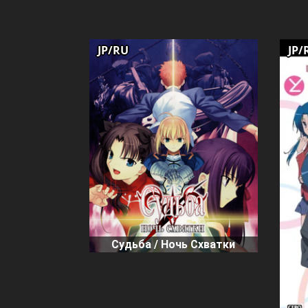
JP/RU
JP/
Судьба / Ночь Схватки