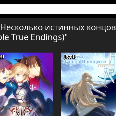
"Несколько истинных концов
ple True Endings)"
RU
JP/RU