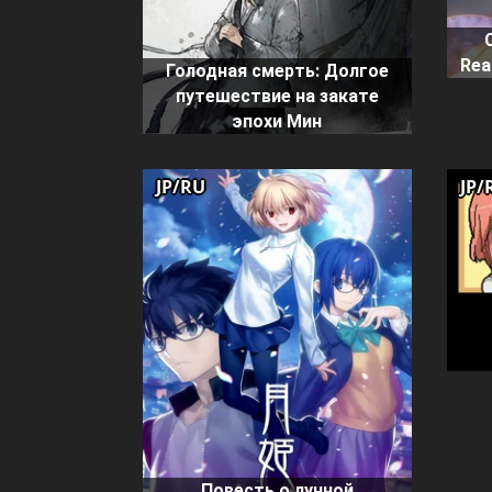
Rea
Голодная смерть: Долгое
путешествие на закате
эпохи Мин
JP/RU
JP/
Повесть о лунной