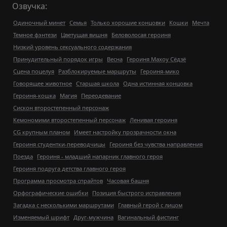
Озвучка:
Одиночный минет
Семья
Только хорошие концовки
Кошки
Мечта
Темное фэнтези
Цветущая вишня
Беловолосая героиня
Низкий уровень сексуального содержания
Принудительный порядок игры
Весна
Героиня Махоу Сёдзё
Сцена поцелуя
Разблокируемые маршруты
Героиня-мико
Говорящее животное
Старшая школа
Одна истинная концовка
Героиня-кошка
Магия
Переодевание
Сискон второстепенный персонаж
Кемономими второстепенный персонаж
Ленивая героиня
CG крупным планом
Имеет настройку прозрачности окна
Героиня студентки-переводчицы
Героиня без чувства направления
Поезда
Героиня - младший напарник главного героя
Героиня подруга детства главного героя
Программа просмотра спрайтов
Часовая башня
Орфографические ошибки
Позиция быстрого исправления
Загадка с несколькими маршрутами
Главный герой с лицом
Изменяемый шрифт
Друг-мужчина
Вагинальный фистинг