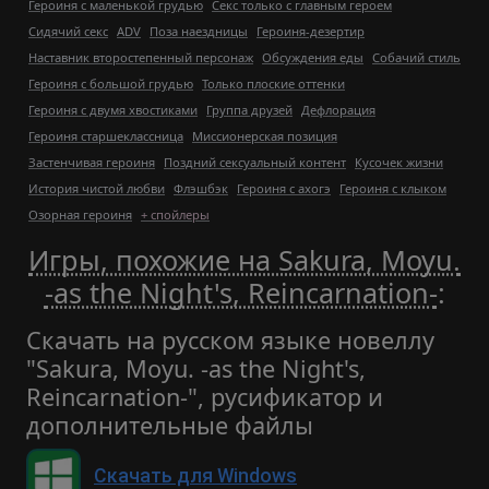
Героиня с маленькой грудью
Секс только с главным героем
Сидячий секс
ADV
Поза наездницы
Героиня-дезертир
Наставник второстепенный персонаж
Обсуждения еды
Собачий стиль
Героиня с большой грудью
Только плоские оттенки
Героиня с двумя хвостиками
Группа друзей
Дефлорация
Героиня старшеклассница
Миссионерская позиция
Застенчивая героиня
Поздний сексуальный контент
Кусочек жизни
История чистой любви
Флэшбэк
Героиня с ахогэ
Героиня с клыком
Озорная героиня
+ спойлеры
Игры, похожие на Sakura, Moyu.
-as the Night's, Reincarnation-
:
Скачать на русском языке новеллу
"Sakura, Moyu. -as the Night's,
Reincarnation-", русификатор и
дополнительные файлы
Скачать для Windows