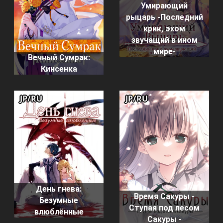
Умирающий
рыцарь -Последний
крик, эхом
звучащий в ином
мире-
Вечный Сумрак:
Кинсенка
JP/RU
JP/RU
День гнева:
Время Сакуры -
Безумные
Ступая под лесом
влюблённые
Сакуры -