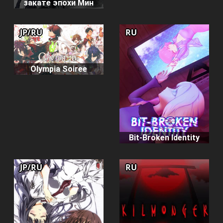
закате эпохи Мин
JP/RU
RU
Olympia Soiree
Bit-Broken Identity
JP/RU
RU