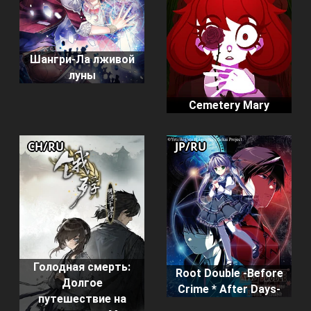
Шангри-Ла лживой
луны
Cemetery Mary
CH/RU
JP/RU
Голодная смерть:
Root Double -Before
Долгое
Crime * After Days-
путешествие на