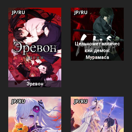
JP/RU
JP/RU
Цельнометалличес
кий демон:
Мурамаса
Эревон
JP/RU
JP/RU