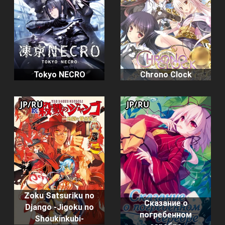
Tokyo NECRO
Chrono Clock
JP/RU
JP/RU
Zoku Satsuriku no
Сказание о
Django -Jigoku no
погребенном
Shoukinkubi-