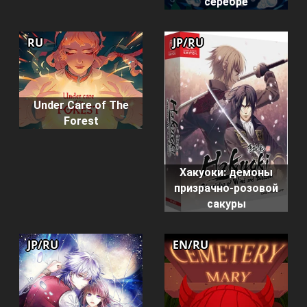
серебре
RU
JP/RU
Under Care of The
Forest
Хакуоки: демоны
призрачно-розовой
сакуры
JP/RU
EN/RU