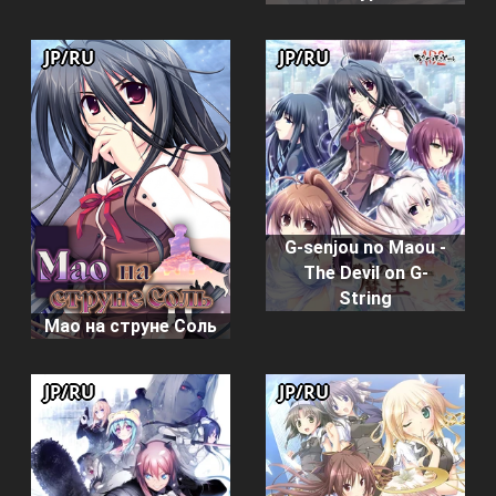
JP/RU
JP/RU
G-senjou no Maou -
The Devil on G-
String
Мао на струне Соль
JP/RU
JP/RU