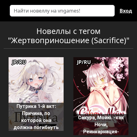
Вход
Новеллы с тегом
"Жертвоприношение (Sacrifice)"
JP/RU
JP/RU
Путрика 1-й акт:
Причина, по
Сакура, Мойю. -как
которой она
Ночи,
должна погибнуть
Реинкарнация-