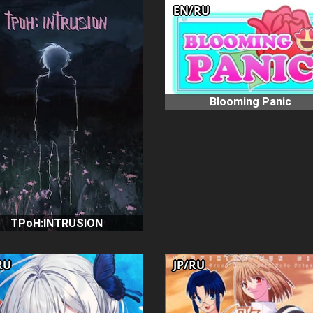
EN/RU
Blooming Panic
TPoH:INTRUSION
RU
JP/RU