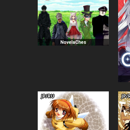
NovelaChes
JP/RU
JP/