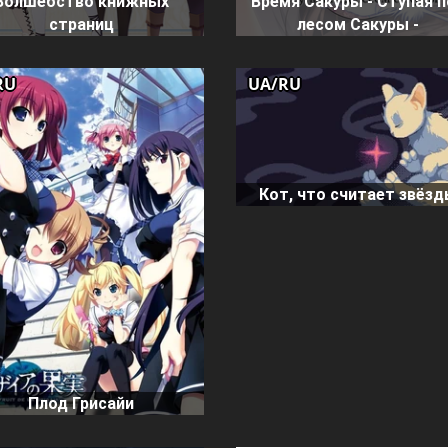
Волшебство книжных
Время Сакуры - Ступая 
страниц
лесом Сакуры -
RU
UA/RU
Кот, что считает звёз
Плод Грисайи