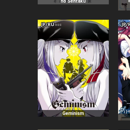
no Sentaku
JP/RU
JP/
Geminism