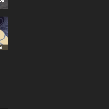
под
ды