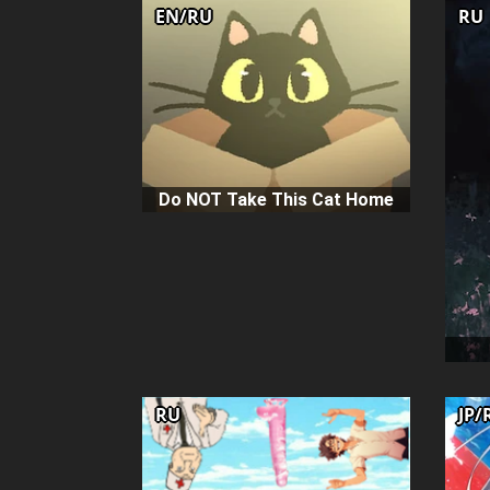
EN/RU
RU
Do NOT Take This Cat Home
RU
JP/