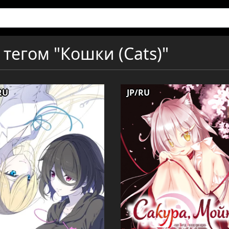
тегом "Кошки (Cats)"
RU
JP/RU