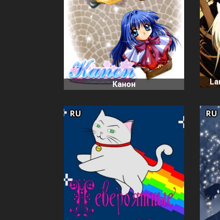
La
Канон
RU
RU