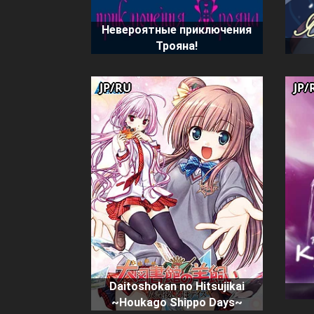
Невероятные приключения
Трояна!
JP/RU
JP/
Daitoshokan no Hitsujikai
~Houkago Shippo Days~