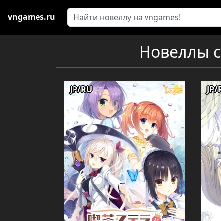
vngames.ru
Новеллы с 
JP/RU
JP/