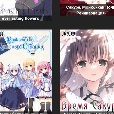
Сакура, Мойю. -как Ноч
Реинкарнация-
everlasting flowers
RU
JP/RU