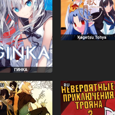
Kagetsu Tohya
ГИНКА
RU
RU