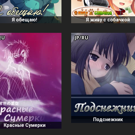
Я обещаю!
Я живу с собачкой
RU
JP/RU
Подснежник
Красные Сумерки