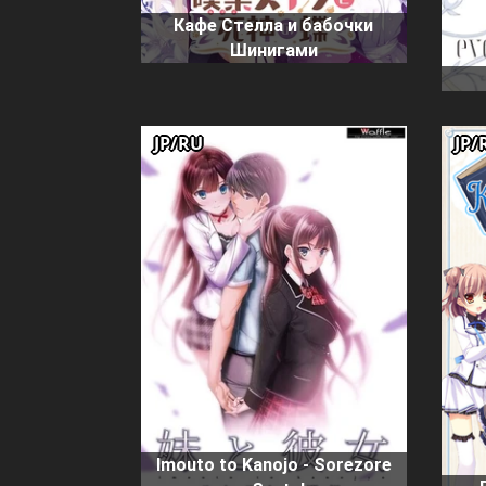
Кафе Стелла и бабочки
Шинигами
JP/RU
JP/
Imouto to Kanojo - Sorezore