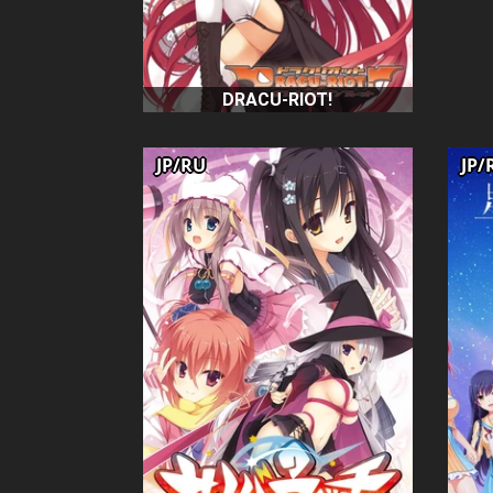
DRACU-RIOT!
JP/RU
JP/