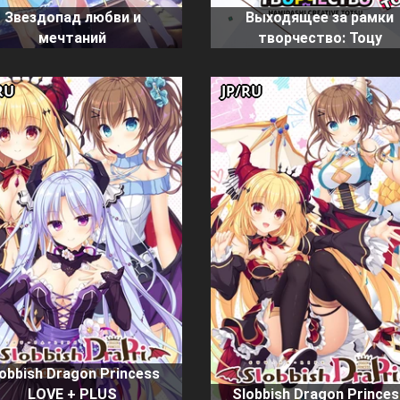
Звездопад любви и
Выходящее за рамки
мечтаний
творчество: Тоцу
RU
JP/RU
obbish Dragon Princess
LOVE + PLUS
Slobbish Dragon Prince