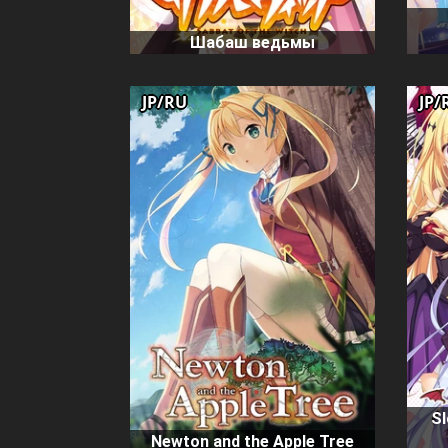
Шабаш ведьмы
JP/RU
JP/
Sl
Newton and the Apple Tree