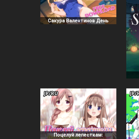
Сакура Валентинов День
JP/RU
JP/
Поцелуй лепесткам: