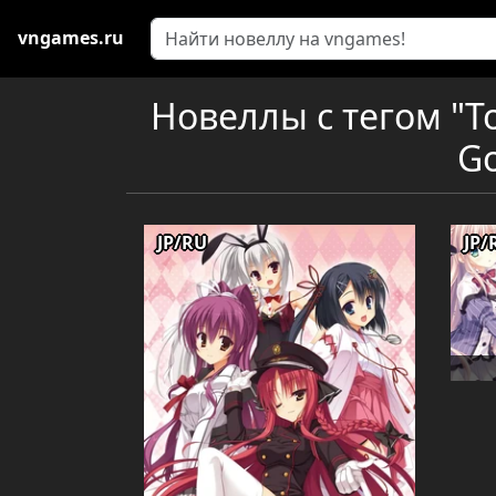
vngames.ru
Новеллы с тегом "Т
Go
JP/RU
JP/