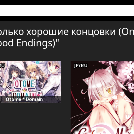
олько хорошие концовки (On
od Endings)"
RU
JP/RU
Otome * Domain