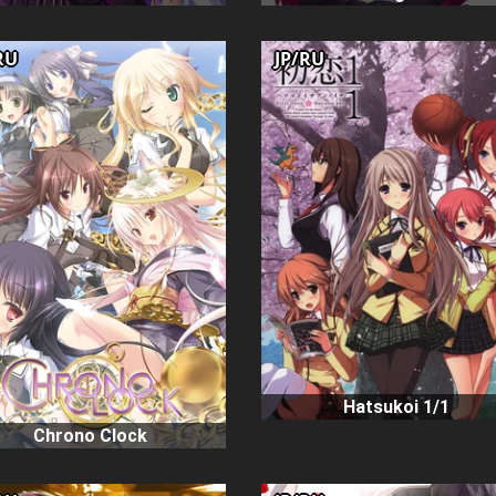
RU
JP/RU
Hatsukoi 1/1
Chrono Clock