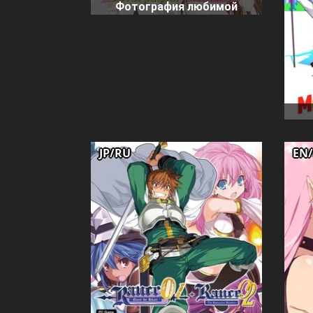
Фотография любимой
JP/RU
EN