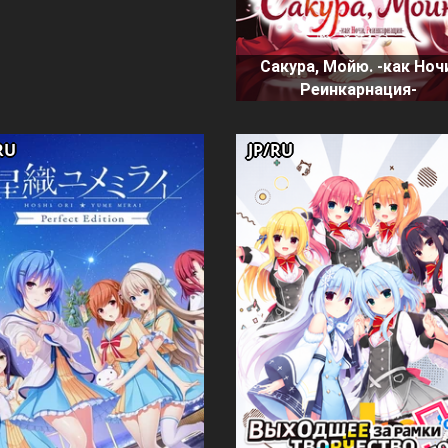
Сакура, Мойю. -как Ноч
Реинкарнация-
RU
JP/RU