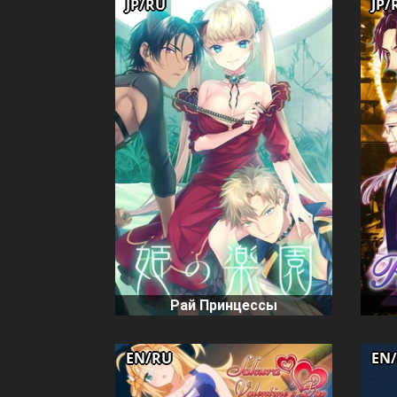
JP/RU
JP/
Рай Принцессы
EN/RU
EN