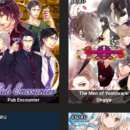
RU
JP/RU
The Men of Yoshiwara:
Pub Encounter
Ohgiya
/RU
EN/RU