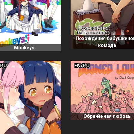
Похождения бабушкино
комода
Monkeys
/RU
EN/RU
Обречённая любовь