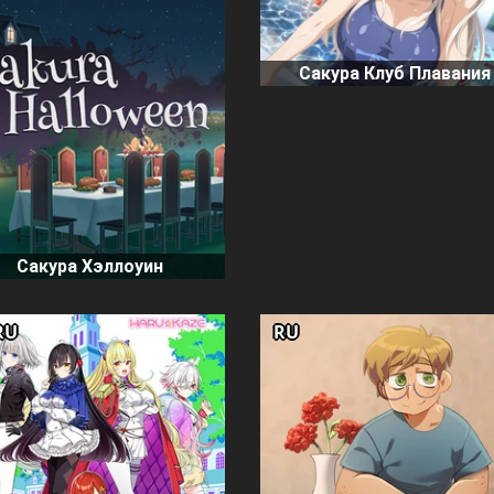
Сакура Клуб Плавания
Сакура Хэллоуин
RU
RU