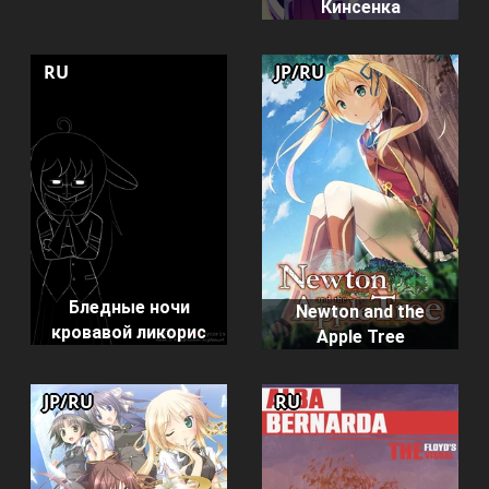
Кинсенка
RU
JP/RU
Бледные ночи
Newton and the
кровавой ликорис
Apple Tree
JP/RU
RU