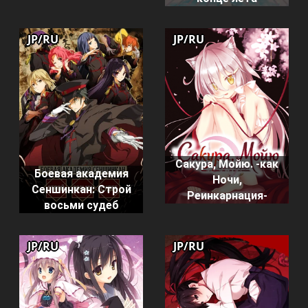
JP/RU
JP/RU
Сакура, Мойю. -как
Боевая академия
Ночи,
Сеншинкан: Строй
Реинкарнация-
восьми судеб
JP/RU
JP/RU