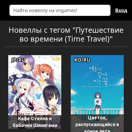
Вход
Новеллы с тегом "Путешествие
во времени (Time Travel)"
JP/RU
KO/RU
Цветок,
Кафе Стелла и
распускающийся в
бабочки Шинигами
конце лета