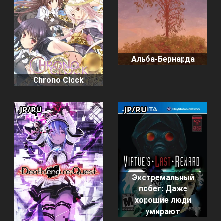
Альба-Бернарда
Chrono Clock
JP/RU
JP/RU
Экстремальный
побег: Даже
хорошие люди
умирают