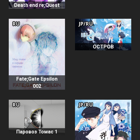
Death end re;Quest
RU
JP/RU
ОСТРОВ
Fate;Gate Epsilon
002
RU
JP/RU
Паровоз Томас 1