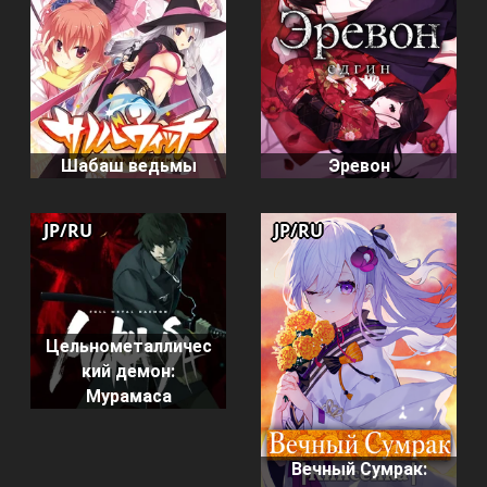
Шабаш ведьмы
Эревон
JP/RU
JP/RU
Цельнометалличес
кий демон:
Мурамаса
Вечный Сумрак: