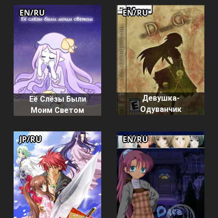
EN/RU
EN/RU
Девушка-
Её Слёзы Были
Одуванчик
Моим Светом
JP/RU
EN/RU