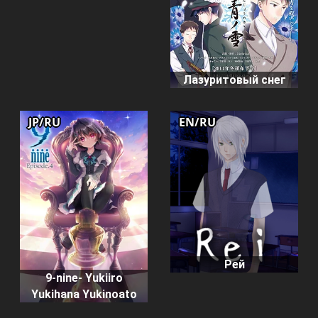
Лазуритовый снег
JP/RU
EN/RU
Рей
9-nine- Yukiiro
Yukihana Yukinoato