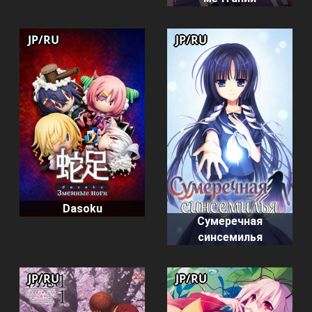
JP/RU
JP/RU
Dasoku
Сумеречная
синсемилья
JP/RU
JP/RU