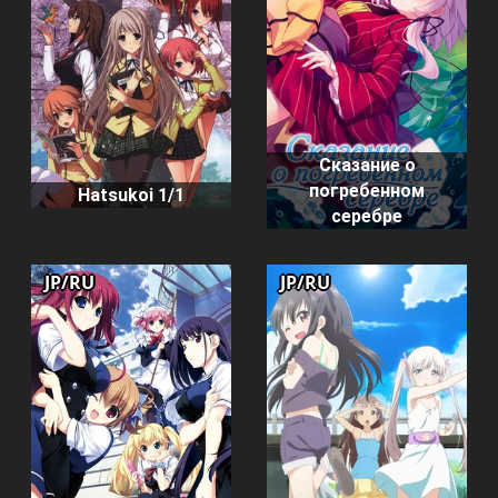
Сказание о
погребенном
Hatsukoi 1/1
серебре
JP/RU
JP/RU