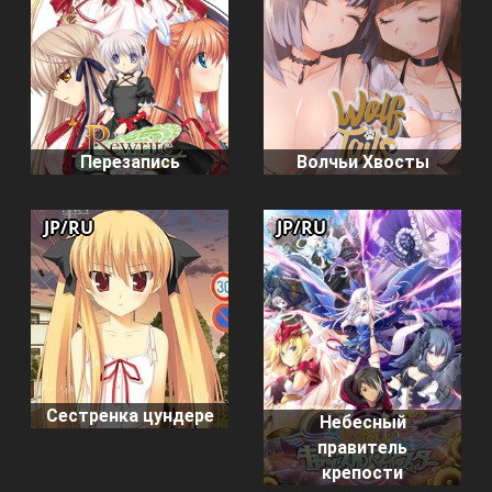
Перезапись
Волчьи Хвосты
JP/RU
JP/RU
Сестренка цундере
Небесный
правитель
крепости