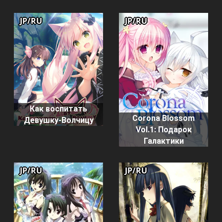
JP/RU
JP/RU
Как воспитать
Corona Blossom
Девушку-Волчицу
Vol.1: Подарок
Галактики
JP/RU
JP/RU