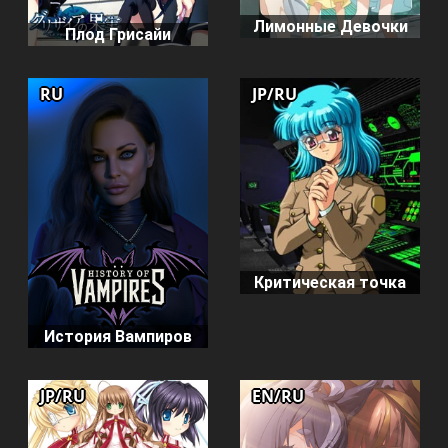
Лимонные Девочки
Плод Грисайи
RU
JP/RU
Критическая точка
История Вампиров
JP/RU
EN/RU