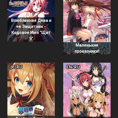
Влюбленная Дева и
ее Защитник -
Кодовое Имя "Щит
9"
Маленькие
проказники!
JP/RU
EN/RU