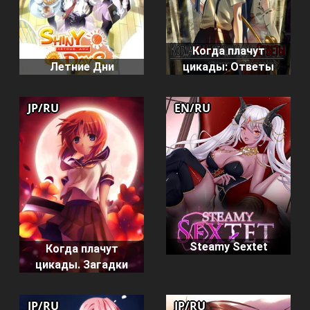
Когда плачут
Летние Дни
цикады: Ответы
JP/RU
EN/RU
Steamy Sextet
Когда плачут
цикады. Загадки
JP/RU
JP/RU