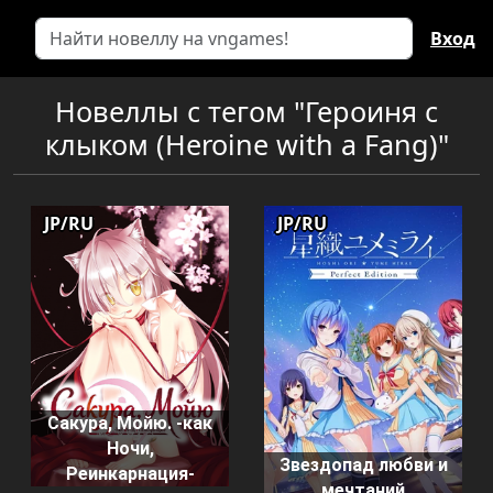
Вход
Новеллы с тегом "Героиня с
клыком (Heroine with a Fang)"
JP/RU
JP/RU
Сакура, Мойю. -как
Ночи,
Звездопад любви и
Реинкарнация-
мечтаний