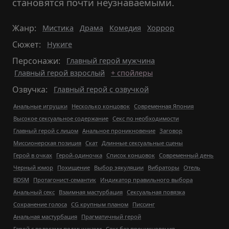
становятся почти неузнаваемыми.
Жанр:
Мистика
Драма
Комедия
Хоррор
Сюжет:
Нукиге
Персонажи:
Главный герой мужчина
Главный герой взрослый
+ спойлеры
Озвучка:
Главный герой с озвучкой
Анальные игрушки
Несколько концовок
Современная Япония
Высокое сексуальное содержание
Секс по необходимости
Главный герой с лицом
Анальное проникновение
Заговор
Миссионерская позиция
Скат
Длинные сексуальные сцены
Герой в очках
Герой-одиночка
Список концовок
Современный день
Черный юмор
Похищение
Выбор эякуляции
Вибраторы
Отель
BDSM
Протагонист-семантик
Индикатор правильного выбора
Анальный секс
Взаимная мастурбация
Сексуальная повязка
Сохранение голоса
CG крупным планом
Писсинг
Анальная мастурбация
Прагматичный герой
Герой с волосами подмышками
Секс без проникновения