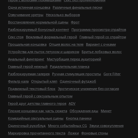
Одна истинная концовка
Различные финальные песни
Озвучивание уретры
Несколько выборов
Восстановление нормальной сцены
Фрот
Разблокируемый бонусный контент
Программа просмотра спрайтов
Секс стоя
Вежливый формальный герой
Главный герой со спрайтом
Прощальная концовка
Опция волос на теле
Вариант с очками
Устройства для пыток петухом и шариком
Бритье лобковых волос
Анальный фингеринг
Мастурбация перед аудиторией
Главный герой нежный
Разделительная планка
Разблокируемая галерея
Ручная стимуляция простаты
Gore Filter
Фильтр кала
Открытый кляп
Одиночный футджоб
Подвижный текстовый блок
Эротическое унижение без согласия
Главный герой с сексуальным опытом
Герой друг детства главного героя
ADV
Плохие концовки как часть сюжета
Обсуждения еды
Минет
Комедийные сексуальные сцены
Кнопка паники
Одиночный рукоблуд
Много событийных CG
Звуки совокупления
Маркировка прочитанного текста
Ложки
Фоновые стоны