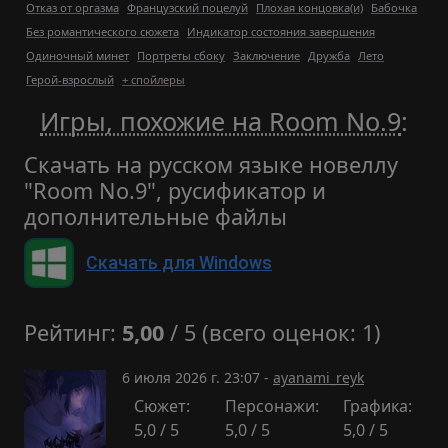
Отказ от оргазма
Французский поцелуй
Плохая концовка(и)
Бабочка
Без романтического сюжета
Индикатор состояния завершения
Одиночный минет
Портреты сбоку
Заключение
Дружба
Лето
Герой-взрослый
+ спойлеры
Игры, похожие на Room No.9
:
Скачать на русском языке новеллу
"Room No.9", русификатор и
дополнительные файлы
Скачать для Windows
Рейтинг:
5,00
/ 5 (всего оценок: 1)
6 июля 2026 г. 23:07 -
ayanami_reyk
Сюжет:
Персонажи:
Графика:
5,0 / 5
5,0 / 5
5,0 / 5