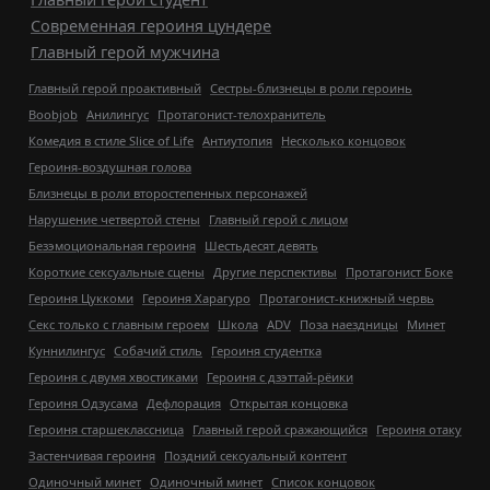
Современная героиня цундере
Главный герой мужчина
Главный герой проактивный
Сестры-близнецы в роли героинь
Boobjob
Анилингус
Протагонист-телохранитель
Комедия в стиле Slice of Life
Антиутопия
Несколько концовок
Героиня-воздушная голова
Близнецы в роли второстепенных персонажей
Нарушение четвертой стены
Главный герой с лицом
Безэмоциональная героиня
Шестьдесят девять
Короткие сексуальные сцены
Другие перспективы
Протагонист Боке
Героиня Цуккоми
Героиня Харагуро
Протагонист-книжный червь
Секс только с главным героем
Школа
ADV
Поза наездницы
Минет
Куннилингус
Собачий стиль
Героиня студентка
Героиня с двумя хвостиками
Героиня с дзэттай-рёики
Героиня Одзусама
Дефлорация
Открытая концовка
Героиня старшеклассница
Главный герой сражающийся
Героиня отаку
Застенчивая героиня
Поздний сексуальный контент
Одиночный минет
Одиночный минет
Список концовок