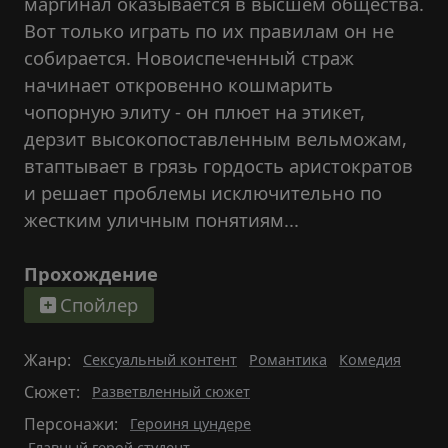
маргинал оказывается в высшем общества.
Вот только играть по их правилам он не
собирается. Новоиспеченный страж
начинает откровенно кошмарить
чопорную элиту - он плюет на этикет,
дерзит высокопоставленным вельможам,
втаптывает в грязь гордость аристократов
и решает проблемы исключительно по
жестким уличным понятиям...
Прохождение
Спойлер
Жанр:
Сексуальный контент
Романтика
Комедия
Сюжет:
Разветвленный сюжет
Персонажи:
Героиня цундере
Главный герой студент