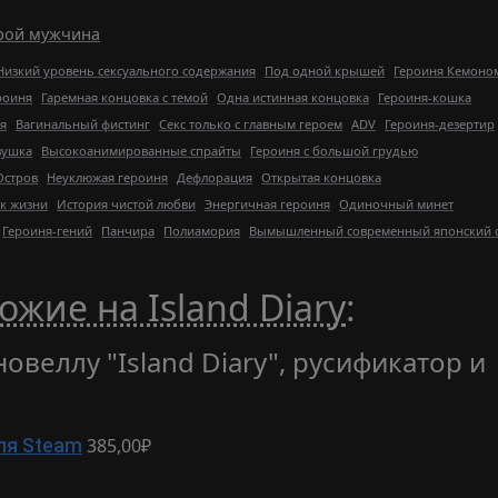
рой мужчина
Низкий уровень сексуального содержания
Под одной крышей
Героиня Кемоно
роиня
Гаремная концовка с темой
Одна истинная концовка
Героиня-кошка
я
Вагинальный фистинг
Секс только с главным героем
ADV
Героиня-дезертир
вушка
Высокоанимированные спрайты
Героиня с большой грудью
Остров
Неуклюжая героиня
Дефлорация
Открытая концовка
к жизни
История чистой любви
Энергичная героиня
Одиночный минет
Героиня-гений
Панчира
Полиамория
Вымышленный современный японский 
ожие на Island Diary
:
овеллу "Island Diary", русификатор и
385,00₽
ля Steam