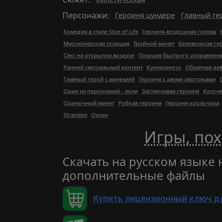
Персонажи:
Героиня цундере
Главный ге
Комедия в стиле Slice of Life
Героиня-воздушная голова
Миссионерская позиция
Тройной минет
Беловолосая ге
Секс на открытом воздухе
Позиция быстрого исправлени
Ранний сексуальный контент
Куннилингус
Обратная де
Главный герой с амнезией
Героиня с двумя хвостиками
Один из персонажей - лоли
Застенчивая героиня
Кусоче
Одиночный минет
Робкая героиня
Героиня-крольчиха
Stranded
Онсен
Игры, пох
Скачать на русском языке н
дополнительные файлы
Купить лицензионный ключ д