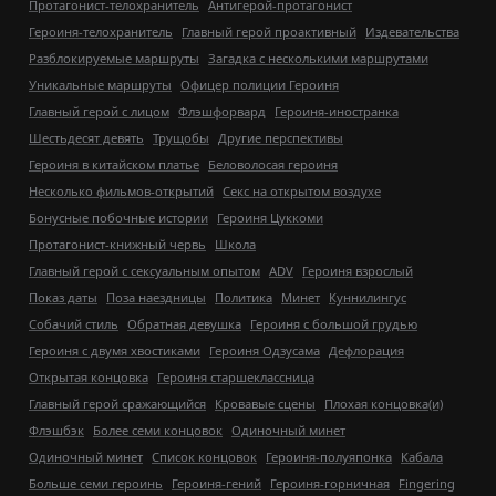
Протагонист-телохранитель
Антигерой-протагонист
Героиня-телохранитель
Главный герой проактивный
Издевательства
Разблокируемые маршруты
Загадка с несколькими маршрутами
Уникальные маршруты
Офицер полиции Героиня
Главный герой с лицом
Флэшфорвард
Героиня-иностранка
Шестьдесят девять
Трущобы
Другие перспективы
Героиня в китайском платье
Беловолосая героиня
Несколько фильмов-открытий
Секс на открытом воздухе
Бонусные побочные истории
Героиня Цуккоми
Протагонист-книжный червь
Школа
Главный герой с сексуальным опытом
ADV
Героиня взрослый
Показ даты
Поза наездницы
Политика
Минет
Куннилингус
Собачий стиль
Обратная девушка
Героиня с большой грудью
Героиня с двумя хвостиками
Героиня Одзусама
Дефлорация
Открытая концовка
Героиня старшеклассница
Главный герой сражающийся
Кровавые сцены
Плохая концовка(и)
Флэшбэк
Более семи концовок
Одиночный минет
Одиночный минет
Список концовок
Героиня-полуяпонка
Кабала
Больше семи героинь
Героиня-гений
Героиня-горничная
Fingering