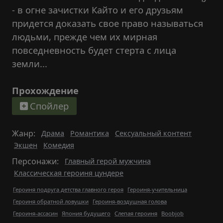
- в огне зачистки Кайто и его друзьям
придется доказать свое право называться
людьми, прежде чем их мирная
повседневность будет стерта с лица
земли...
Прохождение
Спойлер
Жанр:
Драма
Романтика
Сексуальный контент
Экшен
Комедия
Персонажи:
Главный герой мужчина
Классическая героиня цундере
Героиня подруга детства главного героя
Героиня-учительница
Героиня обратной ловушки
Героиня-воздушная голова
Героиня-ассасин
Япония будущего
Слепая героиня
Boobjob