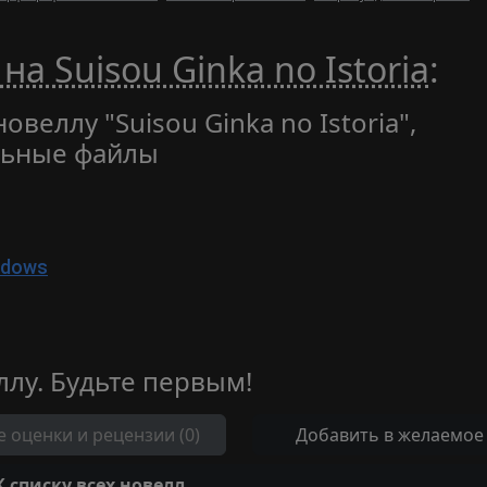
а Suisou Ginka no Istoria
:
овеллу "Suisou Ginka no Istoria",
льные файлы
ndows
ллу. Будьте первым!
е оценки и рецензии (0)
Добавить в желаемое
К списку всех новелл