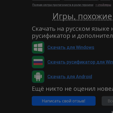
Полная сестра протагониста в роли героини
+ спойлеры
Игры, похожие н
Скачать на русском языке н
русификатор и дополните
Скачать для Windows
Скачать русификатор для Wi
Скачать для Android
Ещё никто не оценил нове
Написать свой отзыв!
Вс