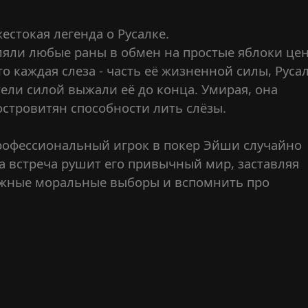
естокая легенда о Русалке.
еляли любые раны в обмен на простые яблоки це
о каждая слеза - часть её жизненной силы, Руса
тели силой выжали её до конца. Умирая, она
островитян способности лить слёзы.
рофессиональный игрок в покер Эйши случайно
та встреча рушит его привычный мир, заставляя
ложные моральные выборы и вспомнить про