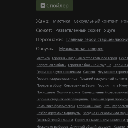
Спойлер
Жанр:
Мистика
Сексуальный контент
Ро
Сюжет:
Разветвленный сюжет
Уцуге
Персонажи:
Главный герой старшеклассн
Озвучка:
Музыкальная галерея
Интрига
Героиня - младшая сестра главного героя
Секс 
Запретная любовь
Героиня с большой грудью
Героиня 
Героиня с двумя хвостиками
Саспенс
Неуклюжая героин
Героиня старшеклассница
Поздний сексуальный контент
Портреты сбоку
Современная Земля
Героиня типа Имоу
Похищение
Хозяин и слуга
Вымышленный современный 
Героиня студентки-переводчицы
Главный герой проакт
Романтика брата/сестры
Старшая школа
Отец второсте
Разблокируемые маршруты
Загадка с несколькими мар
Главный герой с лицом
Героиня с маленьким размером г
Несколько выборов
Длинный общий маршрут
Казино