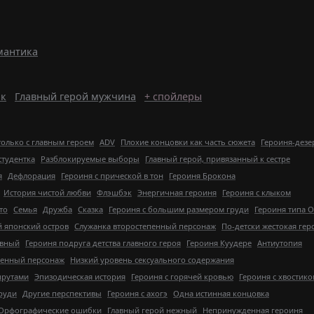
мантика
ик
Главный герой мужчина
+ спойлеры
только с главным героем
ADV
Плохие концовки как часть сюжета
Героиня-дезе
студентка
Разблокируемые выборы
Главный герой, привязанный к сестре
я
Дефлорация
Героиня с прической в тон
Героиня Брокона
История чистой любви
Флэшбэк
Энергичная героиня
Героиня с клыком
то
Семья
Дружба
Сказка
Героиня с большим размером груди
Героиня типа 
японский остров
Служанка второстепенный персонаж
По-детски жестокая гер
ивный
Героиня подруга детства главного героя
Героиня Куудере
Антиутопия
пенный персонаж
Низкий уровень сексуального содержания
шрутами
Эпизодическая история
Героиня с горячей кровью
Героиня с хвостик
руди
Другие перспективы
Героиня с ахогэ
Одна истинная концовка
Орфографические ошибки
Главный герой нежный
Непринужденная героиня