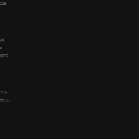
жета
уб
ты
шрут
таку
минет