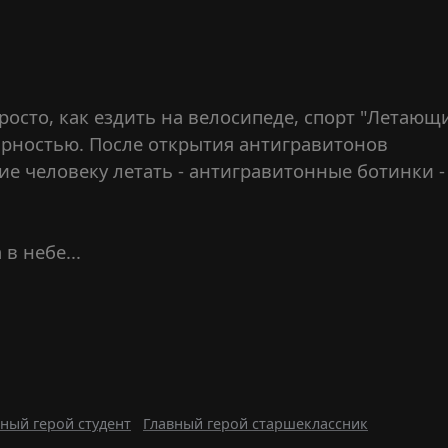
 просто, как ездить на велосипеде, спорт "Летающ
ярностью. После открытия антигравитонов
е человеку летать - антигравитонные ботинки -
в небе...
ный герой студент
Главный герой старшеклассник