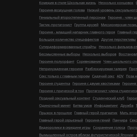
Комедия в стиле Школьная жизнь
Несколько концовок
Героиня-воздушная голова
Низкий уровень сексуальног
Гениальный второстепенный персонаж
Героиня - член 
Тактик-протагонист
Группа друзей
Миссионерская пози
Героиня - младший напарник главного героя
Главный ге
Большое количество спецэффектов
Другие перспективы
Супердеформированные спрайты
Несколько фильмов-о
Бессмысленные выборы
Несколько выборов
Восстанов
Героиня-полуорфант
Соревнование
Член школьного сп
Непринужденная героиня
Разблокируемая галерея
Прот
Секс только с главным героем
Сидячий секс
ADV
Поза 
Героиня студентка
Героиня с двумя хвостиками
Героиня 
Героиня с прической в тон
Протагонист члена студенчес
Поздний сексуальный контент
Студенческий клуб
Герои
Одиночный минет
Битва умов
Инфодампинг
Дружба
Прыжок в прошлое
Главный герой прагматик
Мать вто
Главный герой серьезный
Героиня-гений
Панчира
Секс
Видеоролики в середине игры
Сохранение голоса
Прота
Вымышленный остров вблизи футуристической Японии