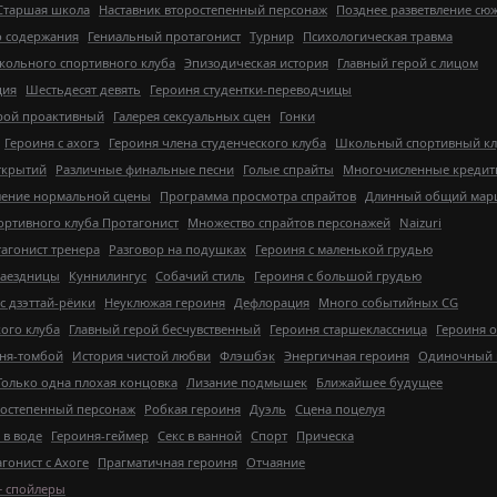
Старшая школа
Наставник второстепенный персонаж
Позднее разветвление сю
о содержания
Гениальный протагонист
Турнир
Психологическая травма
школьного спортивного клуба
Эпизодическая история
Главный герой с лицом
ция
Шестьдесят девять
Героиня студентки-переводчицы
рой проактивный
Галерея сексуальных сцен
Гонки
Героиня с ахогэ
Героиня члена студенческого клуба
Школьный спортивный кл
ткрытий
Различные финальные песни
Голые спрайты
Многочисленные креди
ление нормальной сцены
Программа просмотра спрайтов
Длинный общий мар
ортивного клуба Протагонист
Множество спрайтов персонажей
Naizuri
агонист тренера
Разговор на подушках
Героиня с маленькой грудью
наездницы
Куннилингус
Собачий стиль
Героиня с большой грудью
с дзэттай-рёики
Неуклюжая героиня
Дефлорация
Много событийных CG
кого клуба
Главный герой бесчувственный
Героиня старшеклассница
Героиня о
ня-томбой
История чистой любви
Флэшбэк
Энергичная героиня
Одиночный 
Только одна плохая концовка
Лизание подмышек
Ближайшее будущее
ростепенный персонаж
Робкая героиня
Дуэль
Сцена поцелуя
 в воде
Героиня-геймер
Секс в ванной
Спорт
Прическа
гонист с Ахоге
Прагматичная героиня
Отчаяние
+ спойлеры