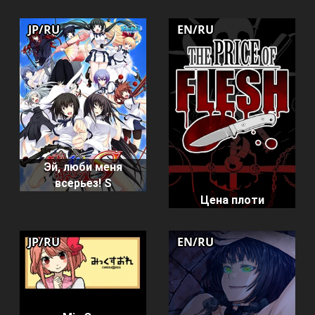
JP/RU
EN/RU
Эй, люби меня
всерьез! S
Цена плоти
JP/RU
EN/RU