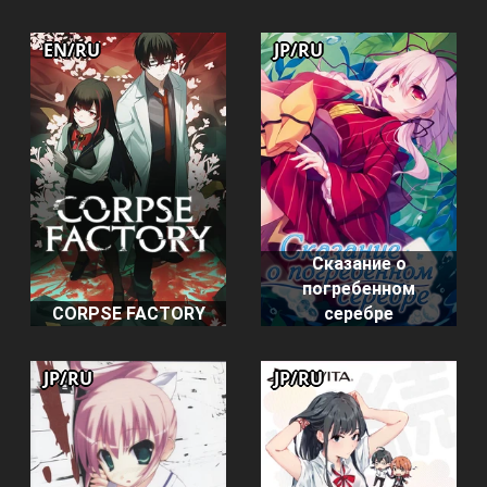
EN/RU
JP/RU
Сказание о
погребенном
CORPSE FACTORY
серебре
JP/RU
JP/RU