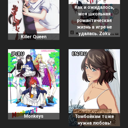
Как и ожидалось,
моя школьная
романтическая
жизнь в игре не
удалась. Zoku
Killer Queen
JP/RU
EN/RU
Monkeys
Томбойкам тоже
нужна любовь!