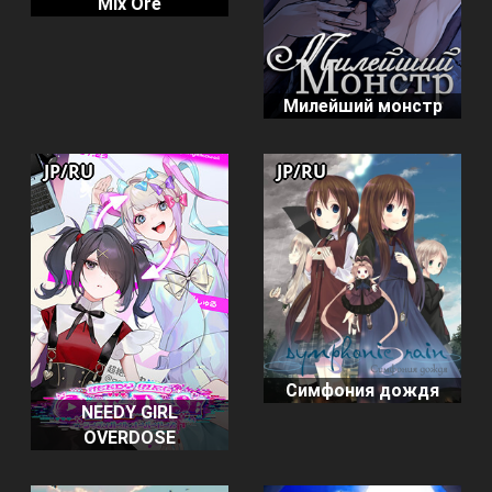
Mix Ore
Милейший монстр
JP/RU
JP/RU
Симфония дождя
NEEDY GIRL
OVERDOSE