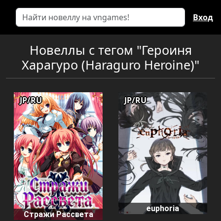
Вход
Новеллы с тегом "Героиня
Харагуро (Haraguro Heroine)"
JP/RU
JP/RU
euphoria
Стражи Рассвета