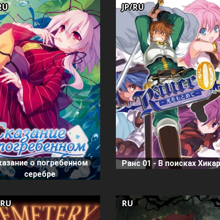
RU
JP/RU
казание о погребенном
Ранс 01 - В поисках Хикар
серебре
/RU
RU