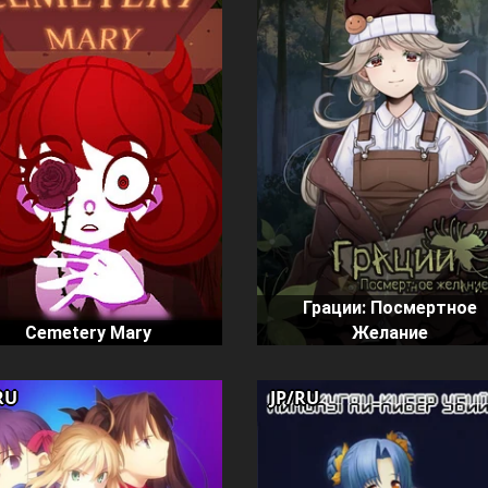
Грации: Посмертное
Cemetery Mary
Желание
RU
JP/RU