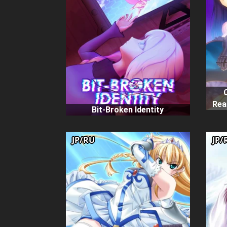
Rea
Bit-Broken Identity
JP/RU
JP/