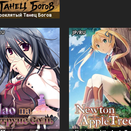
роклятый Танец Богов
RU
JP/RU