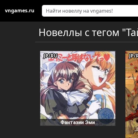
vngames.ru
Новеллы с тегом "Тай
JP/RU
JP/
Фантазии Эми