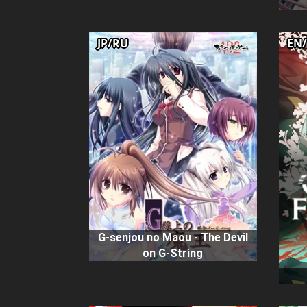
JP/RU
EN
G-senjou no Maou - The Devil
on G-String