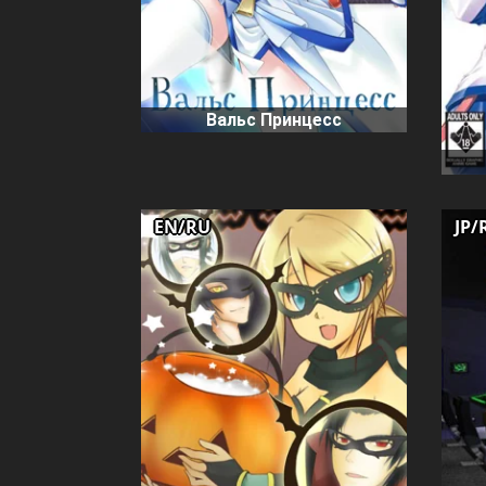
Вальс Принцесс
EN/RU
JP/