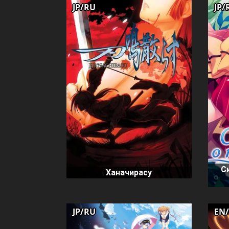
JP/RU
JP/
С
Ханачирасу
JP/RU
EN