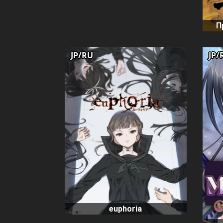
П
JP/RU
JP/
euphoria