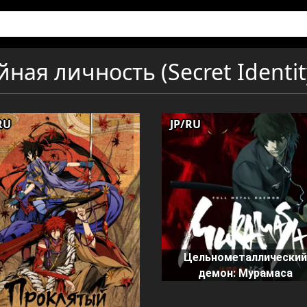
ная личность (Secret Identit
RU
JP/RU
Цельнометаллически
демон: Мурамаса