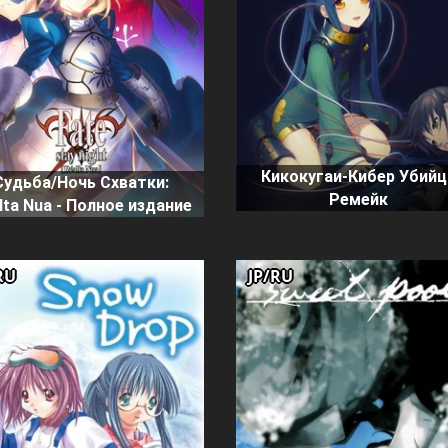
Кикокугаи-Кибер Убийц
Судьба/Ночь Схватки:
Ремейк
lta Nua - Полное издание
RU
JP/RU