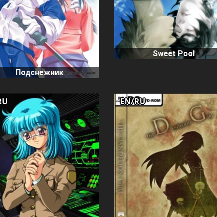
Sweet Pool
Подснежник
RU
EN/RU