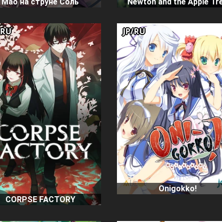
Мао на струне Соль
Newton and the Apple Tr
/RU
JP/RU
Onigokko!
CORPSE FACTORY