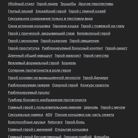
Убойный отдел
Герой-лидер
Трущобы
Другие перспективы
Глупый злодей
Злодейский герой
Герой с темной кожей
Сексуальное содержание только в текстовом виде
Одна истинная концовка
Героиня-кошка
Герой с повязкой на глазу
Герой с прической, закрывающей глаза
Беловолосый герой
Герой с моноклем
Герой-кудесник
Герой-священник
Герой-проститутка
Разблокируемый бонусный контент
Герой-садист
Длинный общий маршрут
Герой-мазохист
Герой-гангстер
Вежливый формальный герой
Бордель
Соперник протагониста в роли героя
Герой основан на вымышленной личности
Герой Дандере
Разблокируемая галерея
Озорной герой
Конкурс красоты
Разблокируемый пролог
Тумблер бокового изображения протагониста
Главный герой с пользовательским именем
Церковь
Герой с мечом
Сексуальные намеки
ADV
Плохие концовки как часть сюжета
Боеспособные друзья
Netorare
Герой-боец
Главный герой с амнезией
Открытая концовка
Главный герой бесчувственный
Героиня-томбой
Флэшбэк