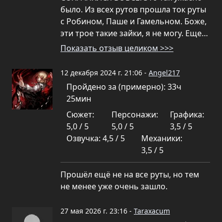
было. Из всех рутов прошла ток руты
с Робином, Паше и Гамельном. Боже,
эти трое такие зайки, я не могу. Еще…
Показать отзыв целиком >>>
12 декабря 2024 г. 21:06 -
Angel217
Пройдено за (примерно): 33ч
25мин
Сюжет:
Персонажи:
Графика:
5,0 / 5
5,0 / 5
3,5 / 5
Озвучка: 4,5 / 5
Механики:
3,5 / 5
Прошёл ещё не на все руты, но тем
не менее уже очень зашло.
27 мая 2026 г. 23:16 -
Taraxacum