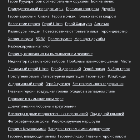
Герой Куудере
Бой с огнестрельным оружием
Бой на мечах
Принудительный порядок игры
Гаремная концовка
Дружба
Герой-взрослый
Сказка
Герой в очках
Только секс за кадром
Более семи героев
Герой Шота
Герой Харагуро
Амнезия
Каламбуры кандзи
Повествование от третьего лица
Герой-дезертир
Хозяин и слуга
BDSM
Промискуитет
Маршрут дружбы
Разблокируемый эпилог
Героиня, основанная на вымышленном человеке
Индикатор правильного выбора
Проблемы взаимоотношений
Месть
Легальный герой Шота
Герой-дворецкий
Герой-повар
Выбор героя
Преступная семья
Литературная адаптация
Герой-врач
Кладбище
Андрогинный герой
Герой-сутенер
Без сексуального содержания
Главный герой - воздушная голова
Усадьба в западном стиле
Прошлое в вымышленном мире
Драматический любовный треугольник
Близнецы в роли второстепенных персонажей
Под одной крышей
Фотографические фоны
Разблокируемые маршруты
Героиня Кемономими
Загадка с несколькими маршрутами
Героиня, владеющая мечом
Героиня-лидер
Главный герой с лицом