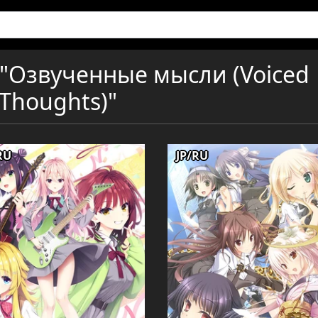
 "Озвученные мысли (Voiced
Thoughts)"
RU
JP/RU