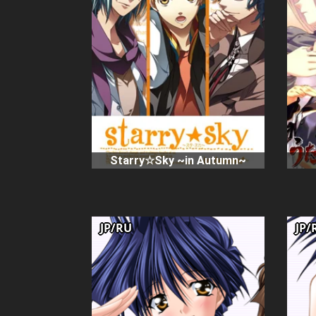
Starry☆Sky ~in Autumn~
JP/RU
JP/