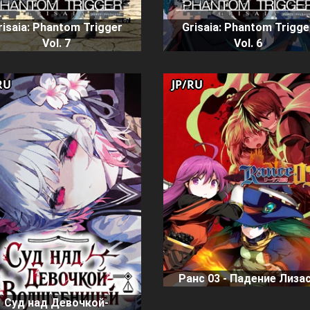
risaia: Phantom Trigger
Grisaia: Phantom Trigge
Vol. 7
Vol. 6
RU
JP/RU
Ранс 03 - Падение Лиза
Суд над Девочкой-