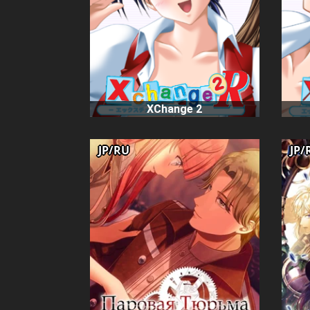
XChange 2
JP/RU
JP/