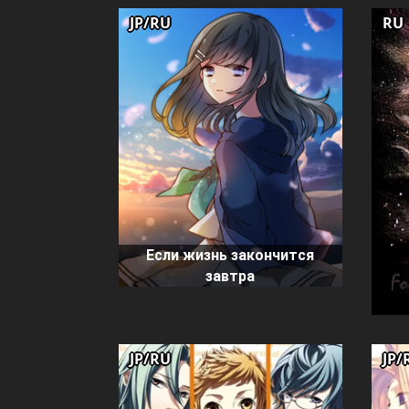
JP/RU
RU
Если жизнь закончится
завтра
JP/RU
JP/