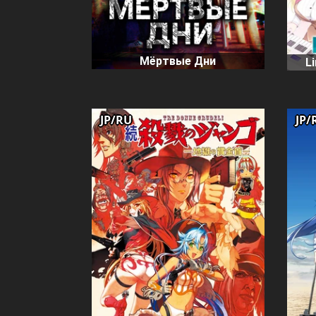
Мёртвые Дни
L
JP/RU
JP/