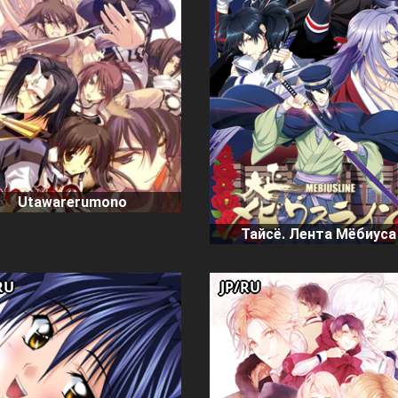
Utawarerumono
Тайсё. Лента Мёбиуса
RU
JP/RU