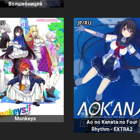
Волшебницей
RU
JP/RU
Monkeys
Ao no Kanata no Four
Rhythm - EXTRA2