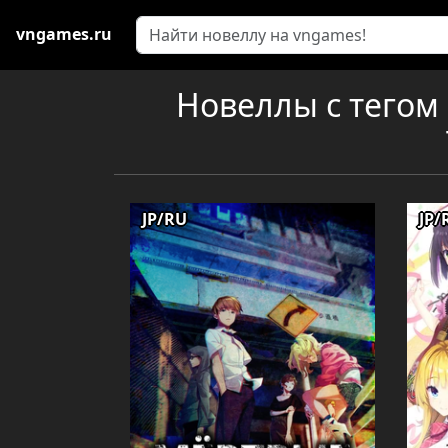
vngames.ru
Новеллы с тегом
JP/RU
JP/