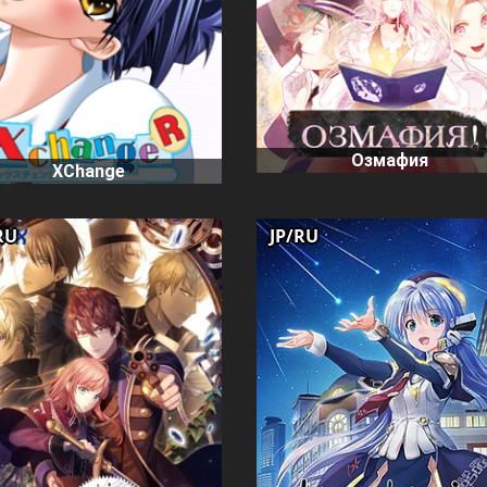
Озмафия
XChange
RU
JP/RU