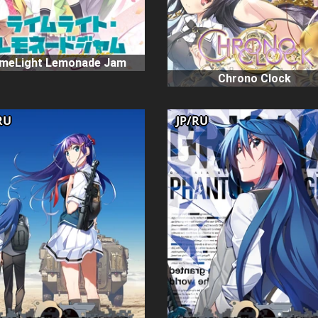
imeLight Lemonade Jam
Chrono Clock
RU
JP/RU