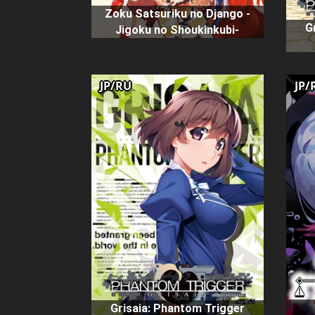
Zoku Satsuriku no Django -
G
Jigoku no Shoukinkubi-
JP/RU
JP/
Grisaia: Phantom Trigger