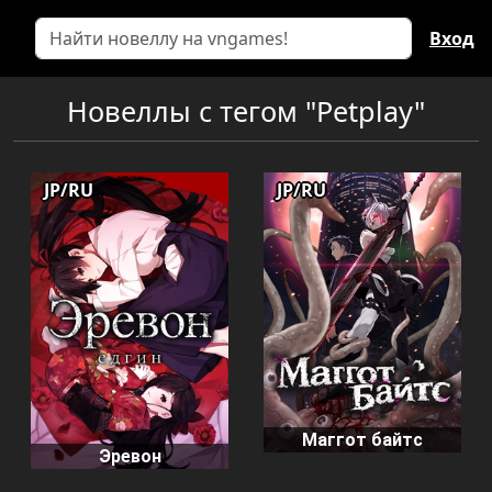
Вход
Новеллы с тегом "Petplay"
JP/RU
JP/RU
Маггот байтс
Эревон