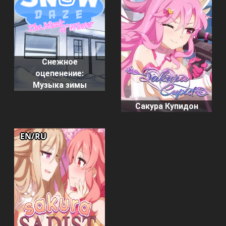
Снежное
оцепенение:
Музыка зимы
Сакура Купидон
EN/RU