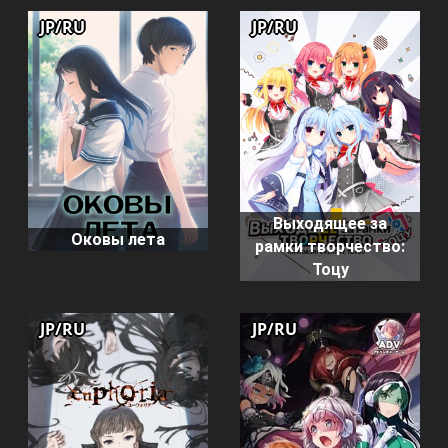
JP/RU
JP/RU
Выходящее за
Оковы лета
рамки творчество:
Тоцу
JP/RU
JP/RU