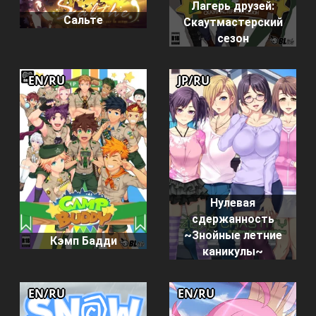
Лагерь друзей:
Сальте
Скаутмастерский
сезон
EN/RU
JP/RU
Нулевая
сдержанность
~Знойные летние
Кэмп Бадди
каникулы~
EN/RU
EN/RU