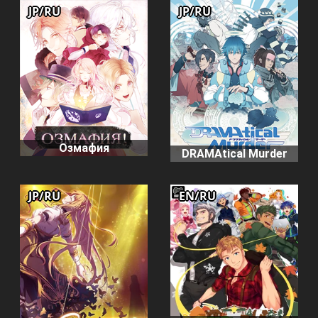
JP/RU
JP/RU
Озмафия
DRAMAtical Murder
JP/RU
EN/RU