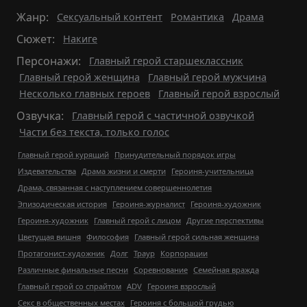
Жанр:
Сексуальный контент
Романтика
Драма
Сюжет:
Накиге
Персонажи:
Главный герой старшеклассник
Главный герой женщина
Главный герой мужчина
Несколько главных героев
Главный герой взрослый
Озвучка:
Главный герой с частичной озвучкой
Части без текста, только голос
Главный герой курящий
Принудительный порядок игры
Издевательства
Драма жизни и смерти
Героиня-учительница
Драма, связанная с наступлением совершеннолетия
Эпизодическая история
Героиня-журналист
Героиня-художник
Героиня-художник
Главный герой с лицом
Другие перспективы
Цветущая вишня
Философия
Главный герой сильная женщина
Протагонист-художник
Долг
Траур
Корпорации
Различные финальные песни
Соревнование
Семейная вражда
Главный герой со спрайтом
ADV
Героиня взрослый
Секс в общественных местах
Героиня с большой грудью