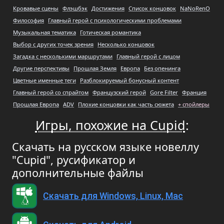
Кровавые сцены
Флэшбэк
Достижения
Список концовок
NaNoRenO
Философия
Главный герой с психологическими проблемами
Музыкальная тематика
Готическая романтика
Выбор с других точек зрения
Несколько концовок
Загадка с несколькими маршрутами
Главный герой с лицом
Другие перспективы
Прошлая Земля
Европа
Без опенинга
Цветные именные теги
Разблокируемый бонусный контент
Главный герой со спрайтом
Французский герой
Gore Filter
Франция
Прошлая Европа
ADV
Плохие концовки как часть сюжета
+ спойлеры
Игры, похожие на Cupid
:
Скачать на русском языке новеллу
"Cupid", русификатор и
дополнительные файлы
Скачать для Windows, Linux, Mac