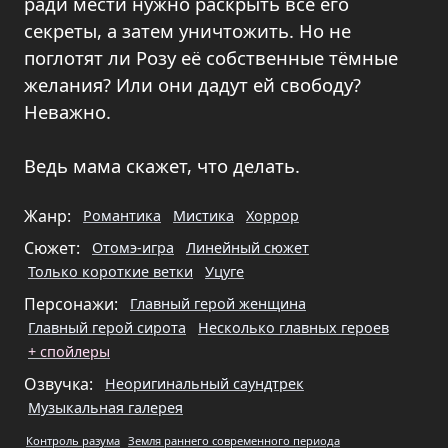
ради мести нужно раскрыть все его
секреты, а затем уничтожить. Но не
поглотят ли Розу её собственные тёмные
желания? Или они дадут ей свободу?
Неважно.
Ведь мама скажет, что делать.
Жанр:
Романтика
Мистика
Хоррор
Сюжет:
Отомэ-игра
Линейный сюжет
Только короткие ветки
Уцуге
Персонажи:
Главный герой женщина
Главный герой сирота
Несколько главных героев
+ спойлеры
Озвучка:
Неоригинальный саундтрек
Музыкальная галерея
Контроль разума
Земля раннего современного периода