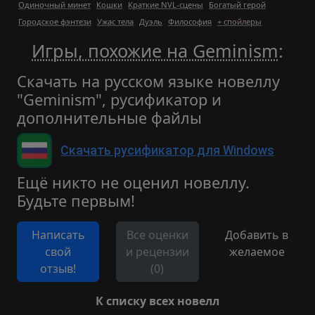
Одиночный минет
Кошки
Краткие NVL-сцены
Богатый герой
Городское фэнтези
Ужас тела
Дуэль
Философия
+ спойлеры
Игры, похожие на Geminism
:
Скачать на русском языке новеллу
"Geminism", русификатор и
дополнительные файлы
Скачать русификатор для Windows
Ещё никто не оценил новеллу.
Будьте первым!
Написать
Все оценки
Добавить в
свой
и рецензии
желаемое
отзыв!
(0)
К списку всех новелл