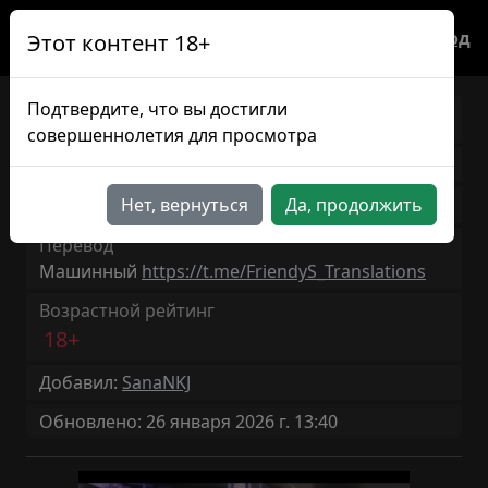
Вход
Этот контент 18+
Подтвердите, что вы достигли
Geminism
JP/RU
совершеннолетия для просмотра
Версия игры: 0.2
12ч 20мин
Нет, вернуться
Да, продолжить
Продолжительность: ~
Перевод
Машинный
https://t.me/FriendyS_Translations
Возрастной рейтинг
18+
Добавил:
SanaNKJ
Обновлено: 26 января 2026 г. 13:40