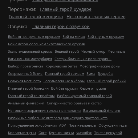
Персонажи:
Главный герой цундере
Главный герой женщина
Несколько главных героев
Озвучка:
Главный герой с озвучкой
Бой с огнестрельным оружием
Бой на мечах
Бой с тупым оружием
Бой с использованием экзотического оружия
Экзистенциальный кризис
Бедный герой
Черный юмор
Фестиваль
Вагинальная мастурбация
Сестры-близнецы в роли героинь
Выбор протагониста
Королевская битва
Фотографические фоны
Современный Токио
Главный герой с лицом
Зима
Трущобы
Сельская местность
Бессмысленные выборы
Главный герой робкий
Главный герой блондин
Бой без оружия
Сезон отпусков
Главный герой со спрайтом
Разблокируемый главный герой
Анальный фингеринг
Соперничество братьев и сестер
Нет опции сохранения голоса при нажатии
Вагинальный фистинг
Различные любовные интересы для каждого протагониста
Приглушенные оскорбления
ADV
Поза наездницы
Обсуждения еды
Кровавые сцены
Gore
Кусочек жизни
Флэшбэк
Текст с цензурой