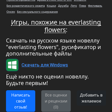
Без романтического сюжета
Кошки
Дружба
Лето
Пляж
Фестиваль
Онсен
Без сексуального содержания
Игры, похожие на everlasting
flowers
:
Скачать на русском языке новеллу
"everlasting flowers", русификатор и
дополнительные файлы
Скачать для Windows
Ещё никто не оценил новеллу.
Будьте первым!
Написать
Все оценки
Добавить в
свой
и рецензии
желаемое
отзыв!
(0)