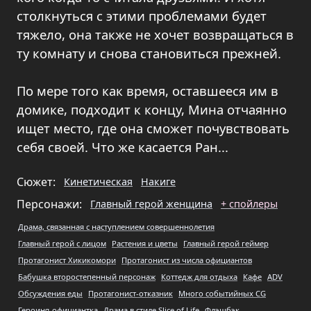
столкнуться с этими проблемами будет
тяжело, она также не хочет возвращаться в
ту комнату и снова становиться прежней.
По мере того как время, оставшееся им в
домике, подходит к концу, Мина отчаянно
ищет место, где она сможет почувствовать
себя своей. Что же касается Ран...
Сюжет:
Кинетическая
Накиге
Персонажи:
Главный герой женщина
+ спойлеры
Драма, связанная с наступлением совершеннолетия
Главный герой с лицом
Растения и цветы
Главный герой геймер
Протагонист Хикикомори
Протагонист из числа официантов
Бабушка второстепенный персонаж
Коттедж для отдыха
Кафе
ADV
Обсуждения еды
Протагонист-отказник
Много событийных CG
Героиня-официантка
Драма в стиле Slice of Life
Флэшбэк