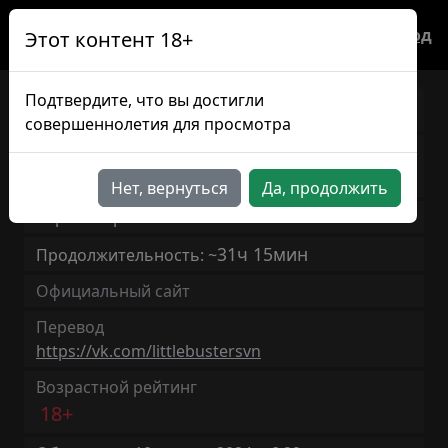
Вход
Этот контент 18+
Подтвердите, что вы достигли
Канон
JP/RU
совершеннолетия для просмотра
Известна также, как
Kanon
Нет, вернуться
Да, продолжить
Версия игры: 1.0
31ч 15мин
Продолжительность: ~
Официальный сайт
Перевод
https://vk.com/littlebustersvn
Возрастной рейтинг
18+