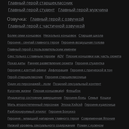
Главный герой старшеклассник
Главный герой студент
Главный герой мужчина
Озвучка:
Главный герой с озвучкой
Главный герой с частичной озвучкой
Более семи концовок
Несколько концовок
Старшая школа
Героиня - сенпай главного героя
Героиня-воздушная голова
Главный герой с пользовательским именем
Секс только с главным героем
ADV
Плохие концовки как часть сюжета
Показ даты
Раннее разветвление сюжета
Героиня студентка
Героиня с дзэттай-рёики
Дефлорация
Героиня с прической в тон
Герой-старшеклассник
Героиня старшеклассница
Один из персонажей - лоли
Поздний сексуальный контент
Кусочек жизни
Плохая концовка(и)
Флэшбэк
Индикатор состояния завершения
Героиня-боец
Семья
Кошки
Мать второстепенный персонаж
Эпоха Хэйсэй
Героиня-кудесница
Разблокируемый эпилог
Героиня Бокукко
Героиня - младший напарник главного героя
Современная Япония
Низкий уровень сексуального содержания
Роман с кузеном