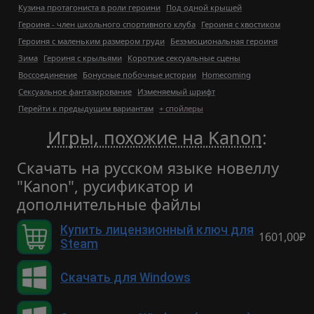
Кузина протагониста в роли героини
Под одной крышей
Героиня - член школьного спортивного клуба
Героиня с хвостиком
Героиня с маленьким размером груди
Безэмоциональная героиня
Зима
Героиня с крыльями
Короткие сексуальные сцены
Воссоединение
Бонусные побочные истории
Homecoming
Сексуальное фантазирование
Изменяемый шрифт
Перейти к предыдущим вариантам
+ спойлеры
Игры, похожие на Kanon
:
Скачать на русском языке новеллу
"Kanon", русификатор и
дополнительные файлы
Купить лицензионный ключ для
1601,00₽
Steam
Скачать для Windows