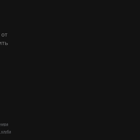
 от
ить
чира
 клуба