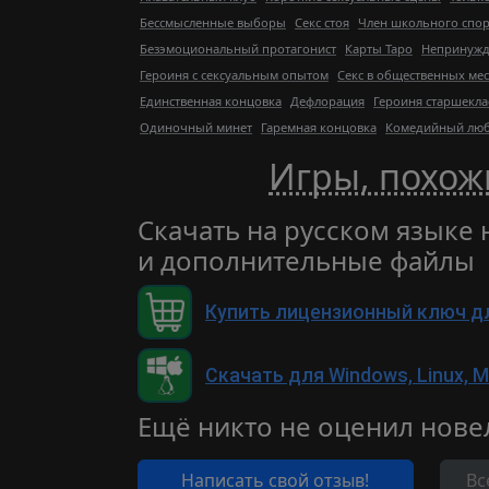
Бессмысленные выборы
Секс стоя
Член школьного спор
Безэмоциональный протагонист
Карты Таро
Непринужд
Героиня с сексуальным опытом
Секс в общественных мес
Единственная концовка
Дефлорация
Героиня старшекла
Одиночный минет
Гаремная концовка
Комедийный люб
Игры, похож
Скачать на русском языке 
и дополнительные файлы
Купить лицензионный ключ д
Скачать для Windows, Linux, 
Ещё никто не оценил нове
Написать свой отзыв!
Вс