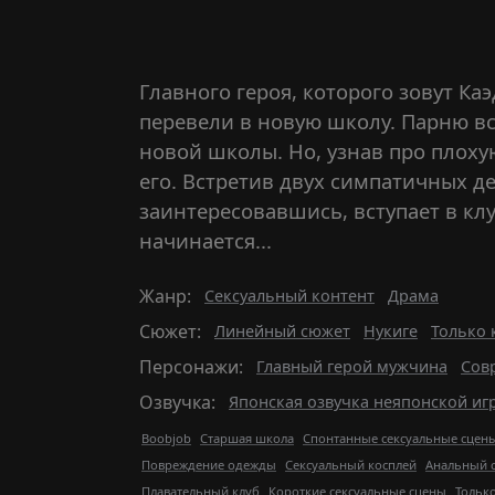
Главного героя, которого зовут Ка
перевели в новую школу. Парню вс
новой школы. Но, узнав про плоху
его. Встретив двух симпатичных де
заинтересовавшись, вступает в кл
начинается...
Жанр:
Сексуальный контент
Драма
Сюжет:
Линейный сюжет
Нукиге
Только 
Персонажи:
Главный герой мужчина
Сов
Озвучка:
Японская озвучка неяпонской иг
Boobjob
Старшая школа
Спонтанные сексуальные сцен
Повреждение одежды
Сексуальный косплей
Анальный с
Плавательный клуб
Короткие сексуальные сцены
Тольк