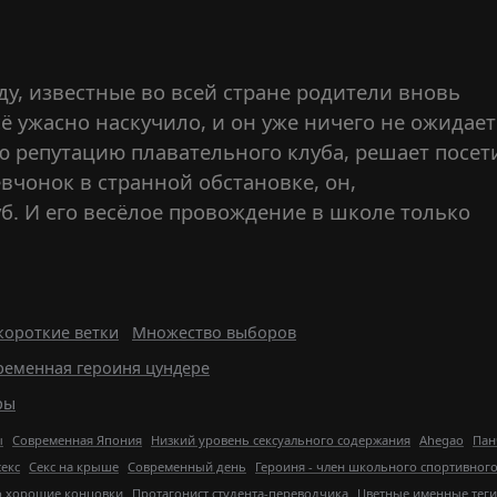
эду, известные во всей стране родители вновь
ё ужасно наскучило, и он уже ничего не ожидает
ю репутацию плавательного клуба, решает посет
вчонок в странной обстановке, он,
уб. И его весёлое провождение в школе только
короткие ветки
Множество выборов
ременная героиня цундере
ры
ы
Современная Япония
Низкий уровень сексуального содержания
Ahegao
Пан
екс
Секс на крыше
Современный день
Героиня - член школьного спортивного
о хорошие концовки
Протагонист студента-переводчика
Цветные именные теги