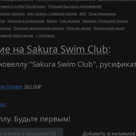
тивного клуба Протагонист
Позиция быстрого исправления
енная героиня
Секс только с главным героем
ADV
Поза наездницы
тах
Героиня в купальнике
Минет
Секс втроем
Героиня с большой грудью
ссница
Поздний сексуальный контент
Кусочек жизни
Одиночный минет
овный треугольник
+ спойлеры
ие на Sakura Swim Club
:
новеллу "Sakura Swim Club", русифика
262,00₽
ля Steam
Mac
ллу. Будьте первым!
е оценки и рецензии (0)
Добавить в желаемое