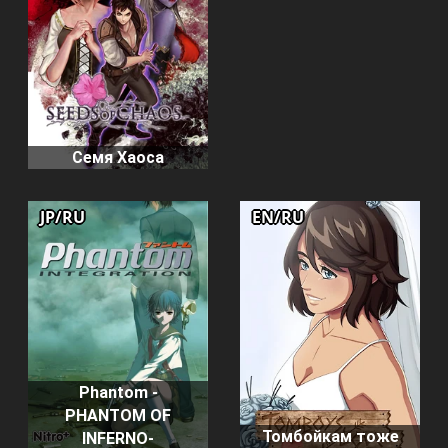
Семя Хаоса
JP/RU
EN/RU
Phantom -
PHANTOM OF
Томбойкам тоже
INFERNO-