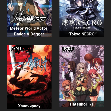
Meteor World Actor:
Badge & Dagger
Tokyo NECRO
JP/RU
JP/RU
Hatsukoi 1/1
Ханачирасу