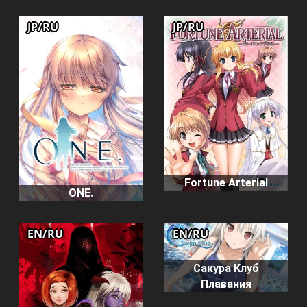
JP/RU
JP/RU
Fortune Arterial
ONE.
EN/RU
EN/RU
Сакура Клуб
Плавания