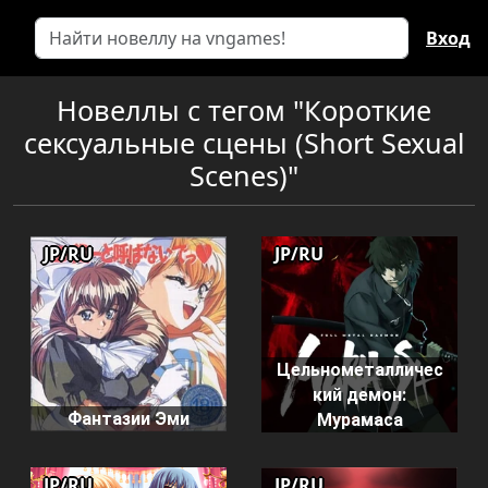
Вход
Новеллы с тегом "Короткие
сексуальные сцены (Short Sexual
Scenes)"
JP/RU
JP/RU
Цельнометалличес
кий демон:
Фантазии Эми
Мурамаса
JP/RU
JP/RU