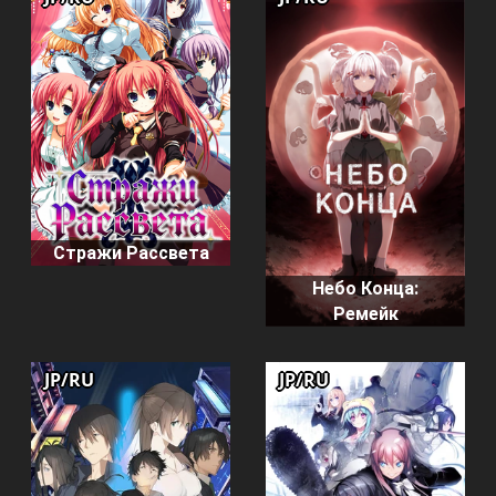
Стражи Рассвета
Небо Конца:
Ремейк
JP/RU
JP/RU