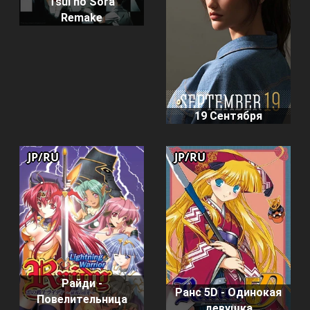
Tsui no Sora
Remake
19 Сентября
JP/RU
JP/RU
Райди -
Ранс 5D - Одинокая
Повелительница
девушка