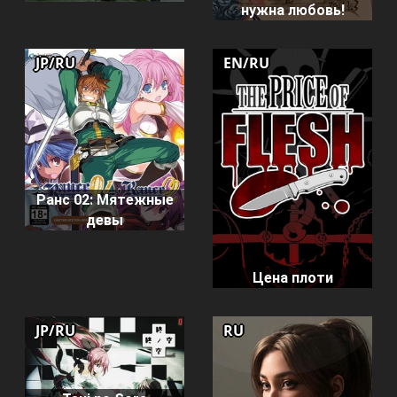
нужна любовь!
JP/RU
EN/RU
Ранс 02: Мятежные
девы
Цена плоти
JP/RU
RU